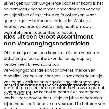
Bij het gebruik van uw geliefde kachel of haard is het
onvermijdelijk dat sommige onderdelen na verloop
van tijd slijten of misschien zelfs kwijtraken. Maar
geen zorgen – bij KachelsenHaardenWinkel.nl
hebben we precies wat u nodig heeft om uw
warmtebron in topconditie te houden.
Kies uit een Groot Assortiment
aan Vervangingsonderdelen
Of het nu gaat om een kapotte ruit, een versleten
afdichting of een ontbrekende handgreep, wij
hebben een breed scala aan
vervangingsonderdelen voor diverse merken en
modellen kachels en haarden. Onze onderdelen zijn
van hoge kwaliteit en zorgvuldig geselecteerd om
Bestel Vandaag nog uw Vervangingsonderdelen
perfect te passen en de prestaties van uw apparaat
Wacht niet tot uw kachel of haard niet meer goed
te verbeteren.
werkt – zorg ervoor dat u altijd de juiste onderdelen
bij de hand heeft door ze op voorraad te hebben van