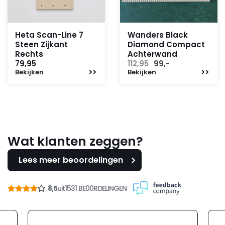
Heta Scan-Line 7
Wanders Black
Steen Zijkant
Diamond Compact
Rechts
Achterwand
Oorspronkelijke
Huidige
79,95
112,95
99,-
Bekijken
Bekijken
prijs
prijs
was:
is:
112,95.
99,-.
Wat klanten zeggen?
Lees meer beoordelingen
8,5
uit
1531 BE00RDELINGEN