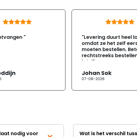
ntvangen "
"Levering duurt heel l
omdat ze het zelf eer
moeten bestellen. Bete
rechtstreeks bestellen
jotul"
oddijn
Johan Sok
6
07-08-2026
laat nodig voor
Wat is het verschil tus