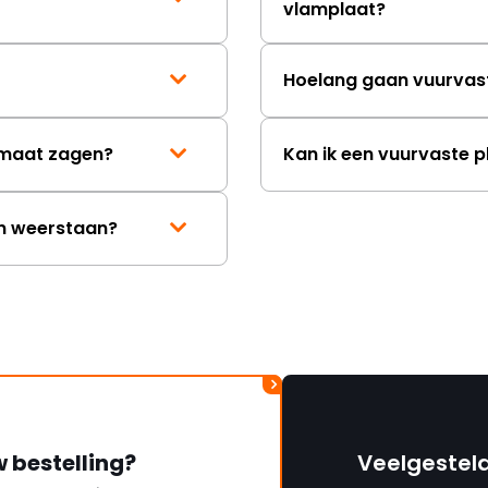
vlamplaat?
Hoelang gaan vuurvas
p maat zagen?
Kan ik een vuurvaste p
en weerstaan?
w bestelling?
Veelgestel