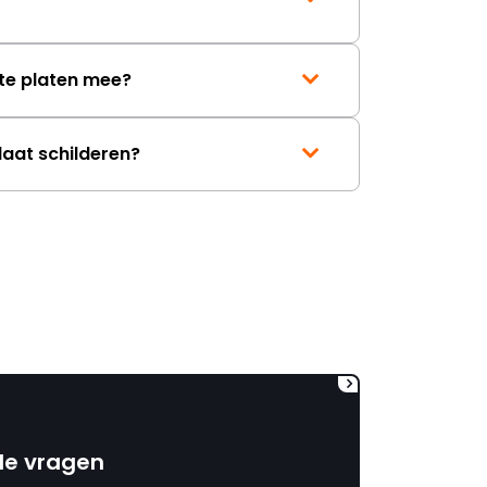
mag ontvangen."
te platen mee?
laat schilderen?
de vragen