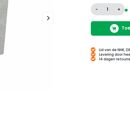
-
1
+
Toe
Lid van de NHK, D
Levering door hee
14 dagen retourr