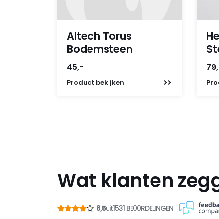
Altech Torus
He
Bodemsteen
St
45,-
79
Product
bekijken
Pro
Wat klanten zeg
8,5
uit
1531 BE00RDELINGEN