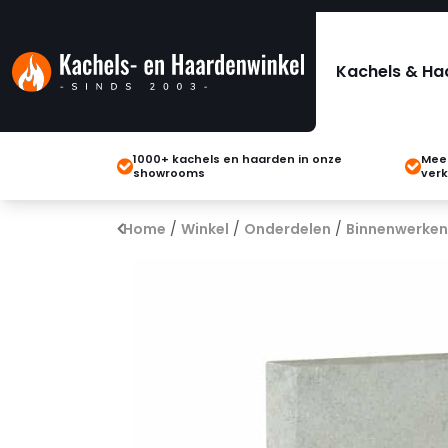
Kachels & Ha
1000+ kachels en haarden in onze
Meer
showrooms
verk
Home
/
Winkel
/
Onderdelen
/
Binnenwerken