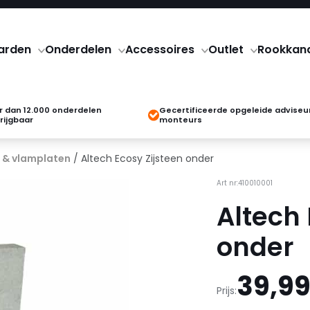
arden
Onderdelen
Accessoires
Outlet
Rookkan
 dan 12.000 onderdelen
Gecertificeerde opgeleide adviseu
rijgbaar
monteurs
 & vlamplaten
/ Altech Ecosy Zijsteen onder
Art nr:410010001
Altech 
onder
39,9
Prijs: