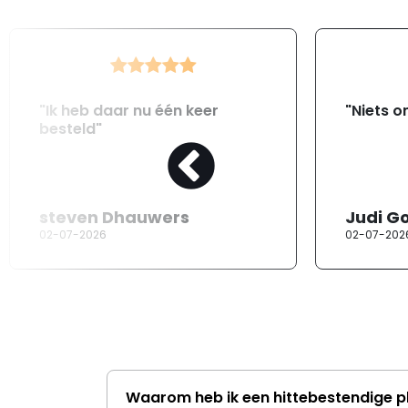
"Ik heb daar nu één keer
"Niets o
besteld"
steven Dhauwers
Judi G
02-07-2026
02-07-202
Waarom heb ik een hittebestendige p