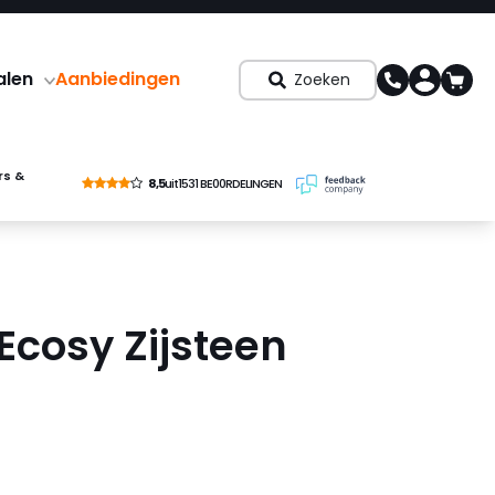
alen
Aanbiedingen
Zoeken
rs &
8,5
uit
1531 BE00RDELINGEN
Ecosy Zijsteen
9