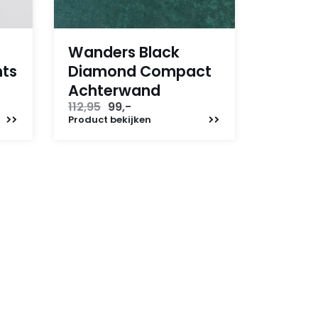
Wanders Black
hts
Diamond Compact
Achterwand
Oorspronkelijke
Huidige
112,95
99,-
prijs
prijs
Product
bekijken
was:
is:
112,95.
99,-.