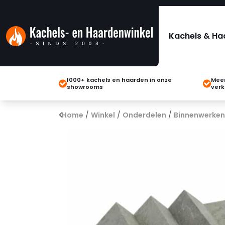
Kachels & Ha
1000+ kachels en haarden in onze
Meer
showrooms
verk
Home
/
Winkel
/
Onderdelen
/
Binnenwerken