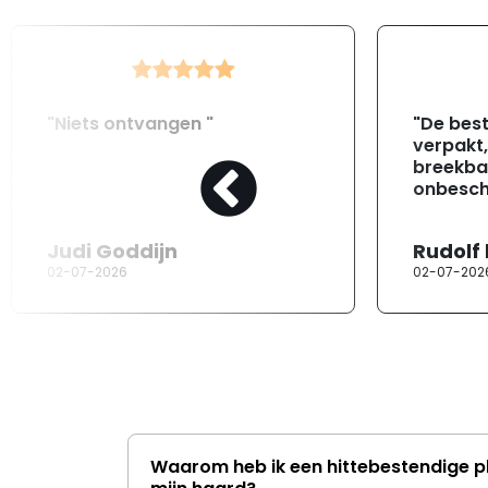
"Niets ontvangen "
"De best
verpakt
breekba
onbesch
Judi Goddijn
Rudolf
02-07-2026
02-07-202
Waarom heb ik een hittebestendige p