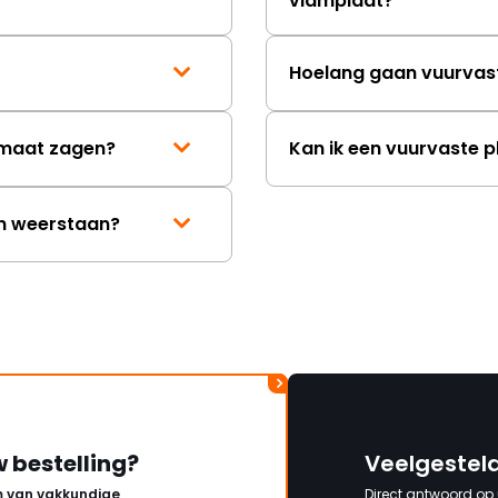
vlamplaat?
mag ontvangen."
Hoelang gaan vuurvas
p maat zagen?
Kan ik een vuurvaste p
en weerstaan?
w bestelling?
Veelgestel
 van vakkundige
Direct antwoord op