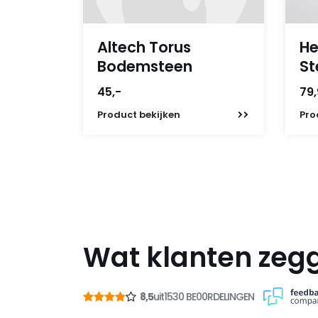
Altech Torus
He
Bodemsteen
St
45,-
79
Product
bekijken
Pro
Wat klanten zeg
8,5
uit
1530 BE00RDELINGEN