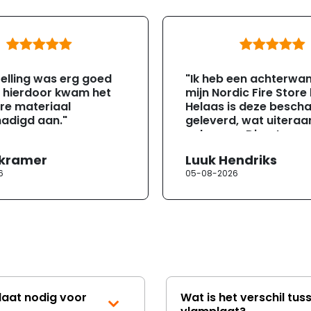
elling was erg goed
"Ik heb een achterwa
, hierdoor kwam het
mijn Nordic Fire Store
re materiaal
Helaas is deze besch
adigd aan."
geleverd, wat uiteraa
gebeuren. Direct na
ontvangst heb ik con
 kramer
Luuk Hendriks
opgenomen met de
6
05-08-2026
klantenservice. Helaa
verloopt de communi
erg moeizaam; tussen
mailwisselingen zit te
ongeveer een week. H
duurt de afhandeling
lang. Ik hoop dat dit spoedig
wordt opgelost en dat
korte termijn een nie
laat nodig voor
Wat is het verschil tus
onbeschadigde acht