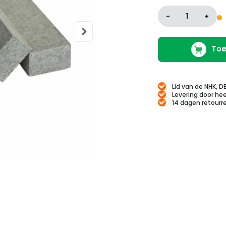
-
1
+
Toe
Lid van de NHK, D
Levering door hee
14 dagen retourr