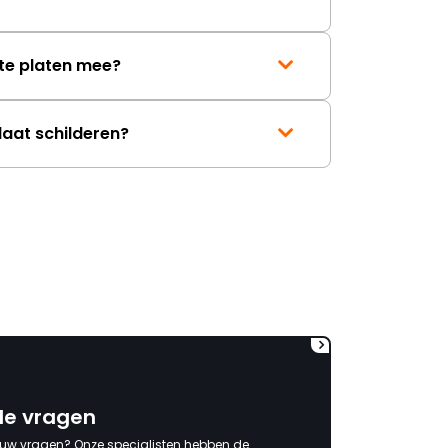
bestellen. Aannemer welke
dus net 1 dag weg was moest
terug komen om gat op maat
te platen mee?
te boren hetgeen onnodige
extra kosten met zich mee
bracht (net 3 dagen bezig
geweest) terwijl er
laat schilderen?
aantoonbare fouten waren
gemaakt bij Kachels en
Haarden. Verantwoording
wordt niet genomen, had
maar (nog) eerder moeten
bestellen (6x gevraagd) en
zelfs ook geen minimale
tegemoetkoming (voor het
gevoel) in de behoorlijk extra
kosten die ik heb moeten
maken. Jammer dat
verantwoording niet
genomen wordt. Ben al
benieuwd naar het antwoord
de vragen
waarin de schuld bij anderen
of mijzelf wordt neergelegd. "
 uw vragen? Onze specialisten hebben de