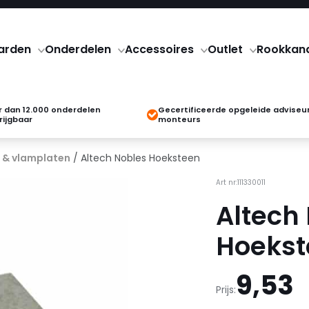
arden
Onderdelen
Accessoires
Outlet
Rookkan
 dan 12.000 onderdelen
Gecertificeerde opgeleide adviseu
rijgbaar
monteurs
 & vlamplaten
/ Altech Nobles Hoeksteen
Art nr:111330011
Altech
Hoekst
9,53
Prijs: