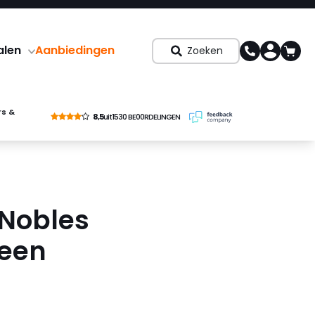
alen
Aanbiedingen
Zoeken
rs &
8,5
uit
1530 BE00RDELINGEN
 Nobles
een