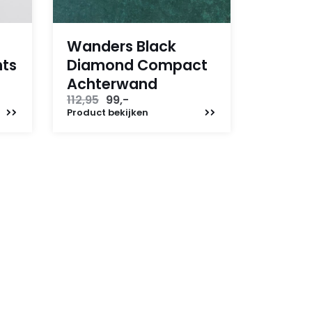
Wanders Black
hts
Diamond Compact
Achterwand
Oorspronkelijke
Huidige
112,95
99,-
prijs
prijs
Product
bekijken
was:
is:
112,95.
99,-.