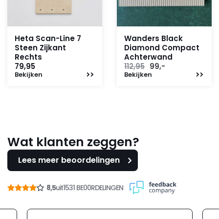
Heta Scan-Line 7
Wanders Black
Steen Zijkant
Diamond Compact
Rechts
Achterwand
Oorspronkelijke
Huidige
79,95
112,95
99,-
Bekijken
Bekijken
prijs
prijs
was:
is:
112,95.
99,-.
Wat klanten zeggen?
Lees meer beoordelingen
8,5
uit
1531 BE00RDELINGEN