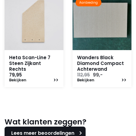
Aanbieding
Heta Scan-Line 7
Wanders Black
Steen Zijkant
Diamond Compact
Rechts
Achterwand
Oorspronkelijke
Huidige
79,95
112,95
99,-
Bekijken
Bekijken
prijs
prijs
was:
is:
112,95.
99,-.
Wat klanten zeggen?
Lees meer beoordelingen