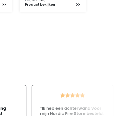
prijs
prijs
Product
bekijken
was:
is:
112,95.
99,-.
ang
"Ik heb een achterwand voor
st
mijn Nordic Fire Store besteld.