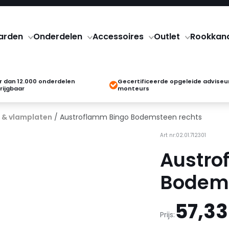
arden
Onderdelen
Accessoires
Outlet
Rookkan
 dan 12.000 onderdelen
Gecertificeerde opgeleide adviseu
rijgbaar
monteurs
 & vlamplaten
/ Austroflamm Bingo Bodemsteen rechts
Art nr:02.01.712301
Austro
Bodems
57,33
Prijs: