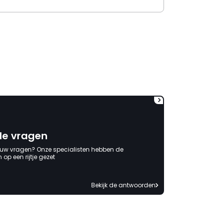
de vragen
 uw vragen? Onze specialisten hebben de
op een rijtje gezet
Bekijk de antwoorden