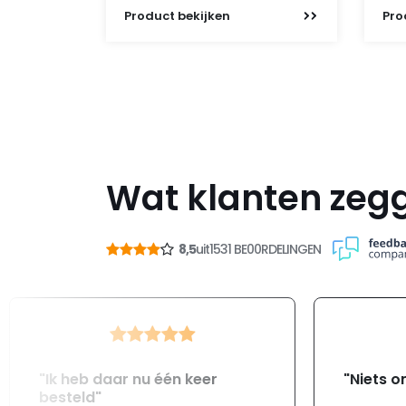
Product
bekijken
Pro
Wat klanten zeg
8,5
uit
1531 BE00RDELINGEN
"Ik heb daar nu één keer
"Niets o
besteld"