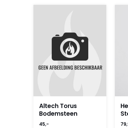
Altech Torus
He
Bodemsteen
St
45,-
79