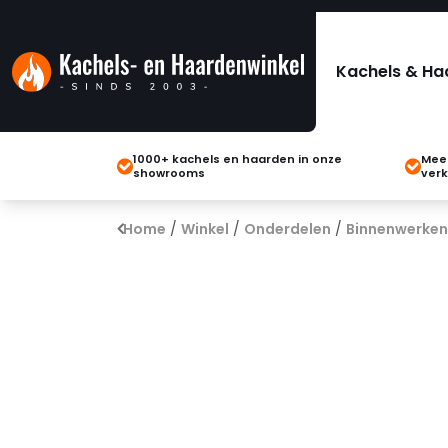
Kachels & Ha
1000+ kachels en haarden in onze
Meer
showrooms
verk
Home
/
Winkel
/
Onderdelen
/
Binnenwerken