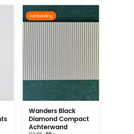
Aanbieding
Wanders Black
hts
Diamond Compact
Achterwand
Oorspronkelijke
Huidige
112,95
99,-