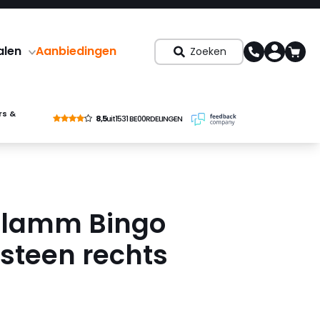
alen
Aanbiedingen
Zoeken
rs &
8,5
uit
1531 BE00RDELINGEN
flamm Bingo
teen rechts