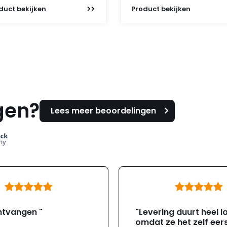
duct
bekijken
Product
bekijken
gen?
Lees meer beoordelingen
ntvangen "
"Levering duurt heel l
omdat ze het zelf eer