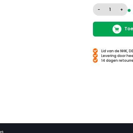
-
1
+
Toe
Lid van de NHK, D
Levering door hee
14 dagen retourr
es