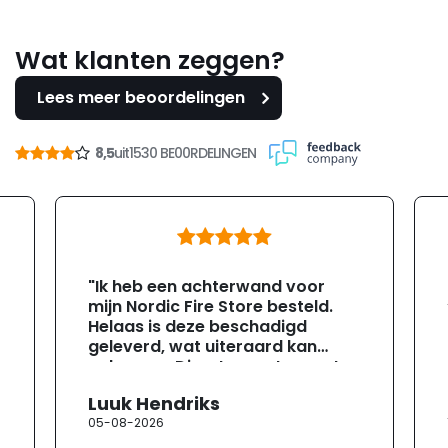
Wat klanten zeggen?
Lees meer beoordelingen
8,5
uit
1530 BE00RDELINGEN
"Ik heb een achterwand voor
mijn Nordic Fire Store besteld.
Helaas is deze beschadigd
geleverd, wat uiteraard kan
gebeuren. Direct na ontvangst
heb ik contact opgenomen met
Luuk Hendriks
de klantenservice. Helaas
05-08-2026
verloopt de communicatie erg
moeizaam; tussen de e-