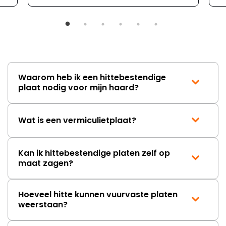
mailwisselingen zit telkens
ongeveer een week. Hierdoor
duurt de afhandeling onnodig
lang. Ik hoop dat dit spoedig
wordt opgelost en dat ik op
korte termijn een nieuwe,
onbeschadigde achterwand
Waarom heb ik een hittebestendige
mag ontvangen."
plaat nodig voor mijn haard?
Wat is een vermiculietplaat?
Kan ik hittebestendige platen zelf op
maat zagen?
Hoeveel hitte kunnen vuurvaste platen
weerstaan?