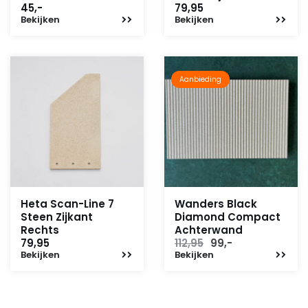
45,-
79,95
Bekijken
Bekijken
Aanbieding
Heta Scan-Line 7
Wanders Black
Steen Zijkant
Diamond Compact
Rechts
Achterwand
Oorspronkelijke
Huidige
79,95
112,95
99,-
Bekijken
Bekijken
prijs
prijs
was:
is:
112,95.
99,-.