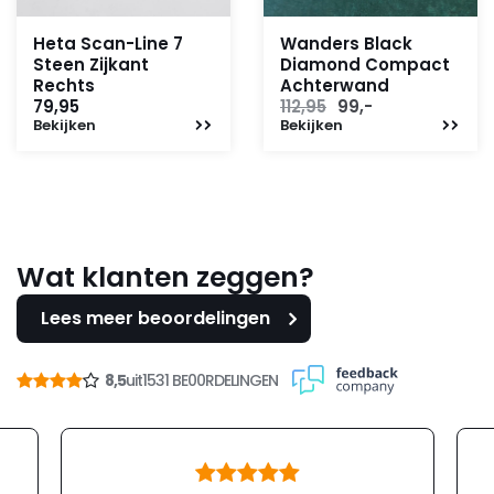
Heta Scan-Line 7
Wanders Black
Steen Zijkant
Diamond Compact
Rechts
Achterwand
Oorspronkelijke
Huidige
79,95
112,95
99,-
Bekijken
Bekijken
prijs
prijs
was:
is:
112,95.
99,-.
Wat klanten zeggen?
Lees meer beoordelingen
8,5
uit
1531 BE00RDELINGEN