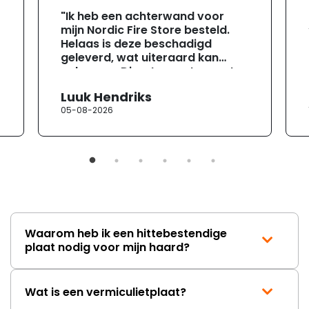
"Ik heb een achterwand voor
mijn Nordic Fire Store besteld.
Helaas is deze beschadigd
geleverd, wat uiteraard kan
gebeuren. Direct na ontvangst
heb ik contact opgenomen met
Luuk Hendriks
de klantenservice. Helaas
05-08-2026
verloopt de communicatie erg
moeizaam; tussen de e-
mailwisselingen zit telkens
ongeveer een week. Hierdoor
duurt de afhandeling onnodig
lang. Ik hoop dat dit spoedig
wordt opgelost en dat ik op
korte termijn een nieuwe,
onbeschadigde achterwand
Waarom heb ik een hittebestendige
mag ontvangen."
plaat nodig voor mijn haard?
Wat is een vermiculietplaat?