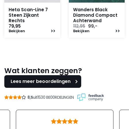
Heta Scan-Line 7
Wanders Black
Steen Zijkant
Diamond Compact
Rechts
Achterwand
Oorspronkelijke
Huidige
79,95
112,95
99,-
Bekijken
Bekijken
prijs
prijs
was:
is:
112,95.
99,-.
Wat klanten zeggen?
Lees meer beoordelingen
8,5
uit
1530 BE00RDELINGEN