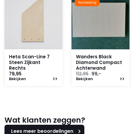
Aanbieding
Heta Scan-Line 7
Wanders Black
Steen Zijkant
Diamond Compact
Rechts
Achterwand
Oorspronkelijke
Huidige
79,95
112,95
99,-
Bekijken
Bekijken
prijs
prijs
was:
is:
112,95.
99,-.
Wat klanten zeggen?
Lees meer beoordelingen