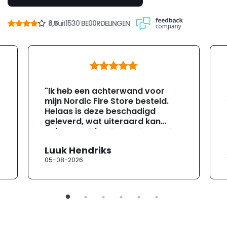
8,5
uit
1530 BE00RDELINGEN
"Ik heb een achterwand voor
mijn Nordic Fire Store besteld.
Helaas is deze beschadigd
geleverd, wat uiteraard kan
gebeuren. Direct na ontvangst
heb ik contact opgenomen met
Luuk Hendriks
de klantenservice. Helaas
05-08-2026
verloopt de communicatie erg
moeizaam; tussen de e-
mailwisselingen zit telkens
ongeveer een week. Hierdoor
duurt de afhandeling onnodig
lang. Ik hoop dat dit spoedig
wordt opgelost en dat ik op