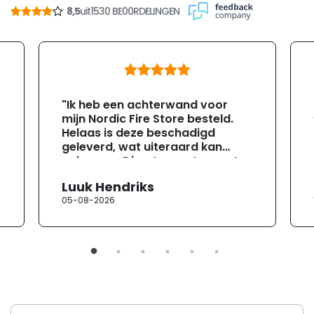
8,5
uit
1530 BE00RDELINGEN
"Ik heb een achterwand voor
mijn Nordic Fire Store besteld.
Helaas is deze beschadigd
geleverd, wat uiteraard kan
gebeuren. Direct na ontvangst
heb ik contact opgenomen met
Luuk Hendriks
de klantenservice. Helaas
05-08-2026
verloopt de communicatie erg
moeizaam; tussen de e-
mailwisselingen zit telkens
ongeveer een week. Hierdoor
duurt de afhandeling onnodig
lang. Ik hoop dat dit spoedig
wordt opgelost en dat ik op
korte termijn een nieuwe,