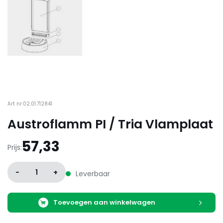
Art nr:02.01.712841
Austroflamm PI / Tria Vlamplaat
57,33
Prijs:
-
1
+
Leverbaar
Toevoegen aan winkelwagen