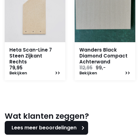
Heta Scan-Line 7
Wanders Black
Steen Zijkant
Diamond Compact
Rechts
Achterwand
Oorspronkelijke
Huidige
79,95
112,95
99,-
Bekijken
Bekijken
prijs
prijs
was:
is:
112,95.
99,-.
Wat klanten zeggen?
Lees meer beoordelingen