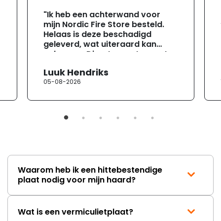
"Ik heb een achterwand voor
mijn Nordic Fire Store besteld.
Helaas is deze beschadigd
geleverd, wat uiteraard kan
gebeuren. Direct na ontvangst
heb ik contact opgenomen met
Luuk Hendriks
de klantenservice. Helaas
05-08-2026
verloopt de communicatie erg
moeizaam; tussen de e-
mailwisselingen zit telkens
ongeveer een week. Hierdoor
duurt de afhandeling onnodig
lang. Ik hoop dat dit spoedig
wordt opgelost en dat ik op
korte termijn een nieuwe,
onbeschadigde achterwand
Waarom heb ik een hittebestendige
mag ontvangen."
plaat nodig voor mijn haard?
Wat is een vermiculietplaat?