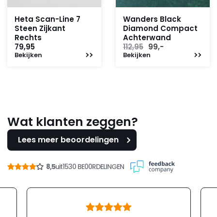
Heta Scan-Line 7
Wanders Black
Steen Zijkant
Diamond Compact
Rechts
Achterwand
Oorspronkelijke
Huidige
79,95
112,95
99,-
Bekijken
Bekijken
prijs
prijs
was:
is:
112,95.
99,-.
Wat klanten zeggen?
Lees meer beoordelingen
8,5
uit
1530 BE00RDELINGEN