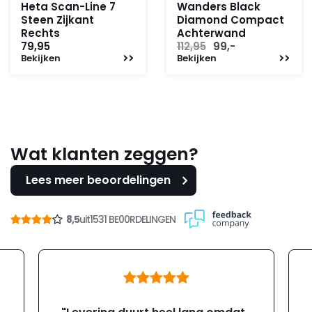
Heta Scan-Line 7
Wanders Black
Steen Zijkant
Diamond Compact
Rechts
Achterwand
Oorspronkelijke
Huidige
79,95
112,95
99,-
Bekijken
Bekijken
prijs
prijs
was:
is:
112,95.
99,-.
Wat klanten zeggen?
Lees meer beoordelingen
8,5
uit
1531 BE00RDELINGEN