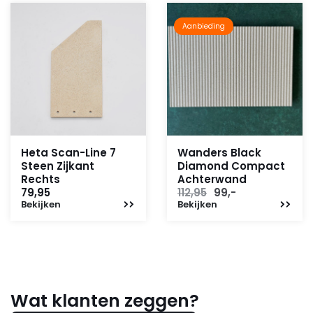
Aanbieding
Heta Scan-Line 7
Wanders Black
Steen Zijkant
Diamond Compact
Rechts
Achterwand
Oorspronkelijke
Huidige
79,95
112,95
99,-
Bekijken
Bekijken
prijs
prijs
was:
is:
112,95.
99,-.
Wat klanten zeggen?