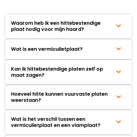
lang. Ik hoop dat dit spoedig
wordt opgelost en dat ik op
korte termijn een nieuwe,
onbeschadigde achterwand
Waarom heb ik een hittebestendige
mag ontvangen."
plaat nodig voor mijn haard?
Wat is een vermiculietplaat?
Kan ik hittebestendige platen zelf op
maat zagen?
Hoeveel hitte kunnen vuurvaste platen
weerstaan?
Wat is het verschil tussen een
vermiculietplaat en een vlamplaat?