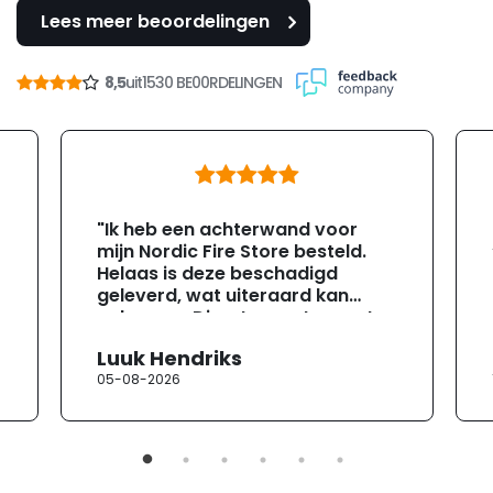
Lees meer beoordelingen
8,5
uit
1530 BE00RDELINGEN
"Ik heb een achterwand voor
mijn Nordic Fire Store besteld.
Helaas is deze beschadigd
geleverd, wat uiteraard kan
gebeuren. Direct na ontvangst
heb ik contact opgenomen met
Luuk Hendriks
de klantenservice. Helaas
05-08-2026
verloopt de communicatie erg
moeizaam; tussen de e-
mailwisselingen zit telkens
ongeveer een week. Hierdoor
duurt de afhandeling onnodig