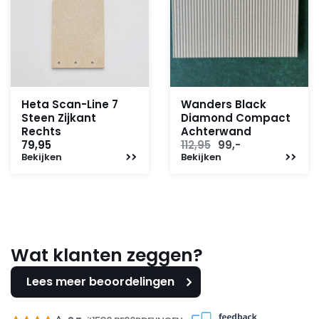
Heta Scan-Line 7
Wanders Black
Steen Zijkant
Diamond Compact
Rechts
Achterwand
Oorspronkelijke
Huidige
79,95
112,95
99,-
Bekijken
Bekijken
prijs
prijs
was:
is:
112,95.
99,-.
Wat klanten zeggen?
Lees meer beoordelingen