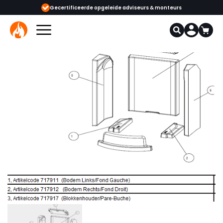
Gecertificeerde opgeleide adviseurs & monteurs
1000+ kachels en 