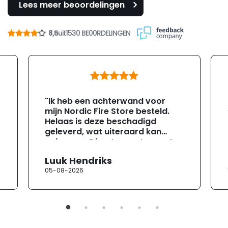
Lees meer beoordelingen
8,5
uit
1530 BE00RDELINGEN
"Ik heb een achterwand voor
mijn Nordic Fire Store besteld.
Helaas is deze beschadigd
geleverd, wat uiteraard kan
gebeuren. Direct na ontvangst
heb ik contact opgenomen met
Luuk Hendriks
de klantenservice. Helaas
05-08-2026
verloopt de communicatie erg
moeizaam; tussen de e-
mailwisselingen zit telkens
ongeveer een week. Hierdoor
duurt de afhandeling onnodig
lang. Ik hoop dat dit spoedig