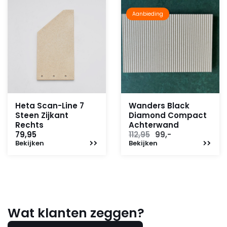
Aanbieding
Heta Scan-Line 7
Wanders Black
Steen Zijkant
Diamond Compact
Rechts
Achterwand
Oorspronkelijke
Huidige
79,95
112,95
99,-
Bekijken
Bekijken
prijs
prijs
was:
is:
112,95.
99,-.
Wat klanten zeggen?