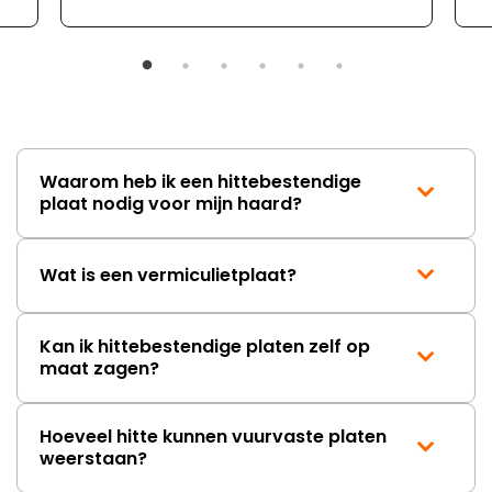
moeizaam; tussen de e-
mailwisselingen zit telkens
ongeveer een week. Hierdoor
duurt de afhandeling onnodig
lang. Ik hoop dat dit spoedig
wordt opgelost en dat ik op
korte termijn een nieuwe,
onbeschadigde achterwand
Waarom heb ik een hittebestendige
mag ontvangen."
plaat nodig voor mijn haard?
Wat is een vermiculietplaat?
Kan ik hittebestendige platen zelf op
maat zagen?
Hoeveel hitte kunnen vuurvaste platen
weerstaan?