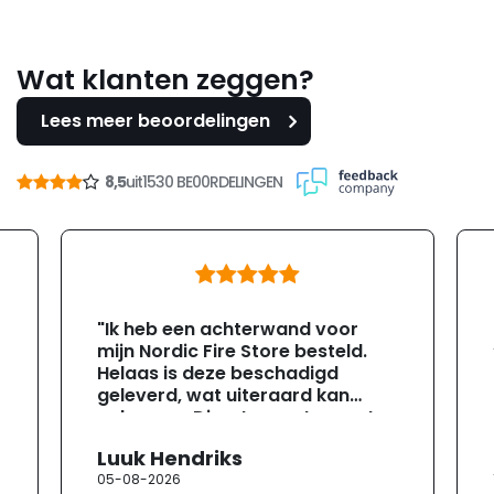
Wat klanten zeggen?
Lees meer beoordelingen
8,5
uit
1530 BE00RDELINGEN
"Ik heb een achterwand voor
mijn Nordic Fire Store besteld.
Helaas is deze beschadigd
geleverd, wat uiteraard kan
gebeuren. Direct na ontvangst
heb ik contact opgenomen met
Luuk Hendriks
de klantenservice. Helaas
05-08-2026
verloopt de communicatie erg