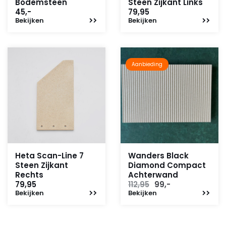
Bodemsteen
Steen Zijkant Links
45,-
79,95
Bekijken
Bekijken
Aanbieding
Heta Scan-Line 7
Wanders Black
Steen Zijkant
Diamond Compact
Rechts
Achterwand
Oorspronkelijke
Huidige
79,95
112,95
99,-
Bekijken
Bekijken
prijs
prijs
was:
is:
112,95.
99,-.