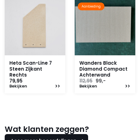
Aanbieding
Heta Scan-Line 7
Wanders Black
Steen Zijkant
Diamond Compact
Rechts
Achterwand
Oorspronkelijke
Huidige
79,95
112,95
99,-
Bekijken
Bekijken
prijs
prijs
was:
is:
112,95.
99,-.
Wat klanten zeggen?