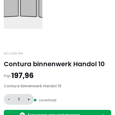
Art nr:320-164
Contura binnenwerk Handol 10
197,96
Prijs:
Contura binnenwerk Handol 10
-
1
+
Leverbaar
Toevoegen aan winkelwagen