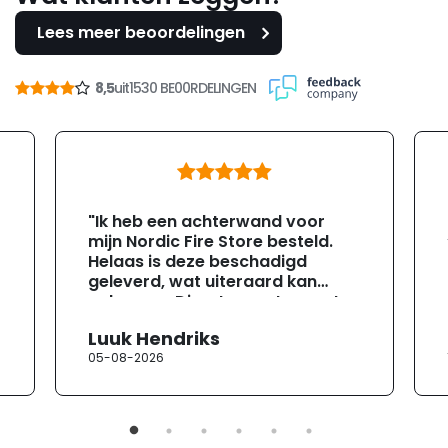
Lees meer beoordelingen
8,5
uit
1530 BE00RDELINGEN
"Ik heb een achterwand voor
mijn Nordic Fire Store besteld.
Helaas is deze beschadigd
geleverd, wat uiteraard kan
gebeuren. Direct na ontvangst
heb ik contact opgenomen met
Luuk Hendriks
de klantenservice. Helaas
05-08-2026
verloopt de communicatie erg
moeizaam; tussen de e-
mailwisselingen zit telkens
ongeveer een week. Hierdoor
duurt de afhandeling onnodig