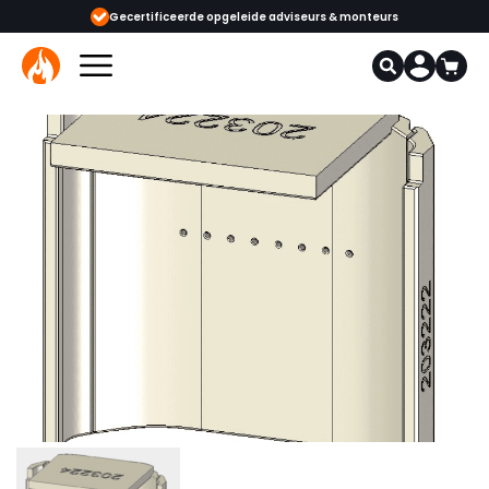
eerde opgeleide adviseurs & monteurs
1000+ kachels en haarden in onze 