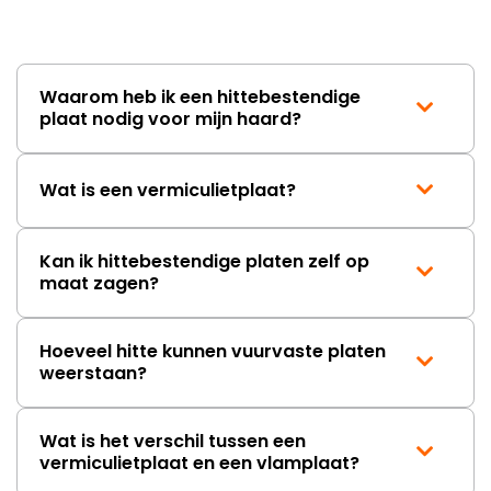
lang. Ik hoop dat dit spoedig
wordt opgelost en dat ik op
korte termijn een nieuwe,
onbeschadigde achterwand
Waarom heb ik een hittebestendige
mag ontvangen."
plaat nodig voor mijn haard?
Wat is een vermiculietplaat?
Kan ik hittebestendige platen zelf op
maat zagen?
Hoeveel hitte kunnen vuurvaste platen
weerstaan?
Wat is het verschil tussen een
vermiculietplaat en een vlamplaat?