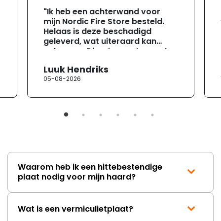
"Ik heb een achterwand voor
mijn Nordic Fire Store besteld.
Helaas is deze beschadigd
geleverd, wat uiteraard kan
gebeuren. Direct na ontvangst
heb ik contact opgenomen met
Luuk Hendriks
de klantenservice. Helaas
05-08-2026
verloopt de communicatie erg
moeizaam; tussen de e-
mailwisselingen zit telkens
ongeveer een week. Hierdoor
duurt de afhandeling onnodig
lang. Ik hoop dat dit spoedig
wordt opgelost en dat ik op
korte termijn een nieuwe,
onbeschadigde achterwand
Waarom heb ik een hittebestendige
mag ontvangen."
plaat nodig voor mijn haard?
Wat is een vermiculietplaat?