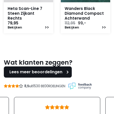
Heta Scan-Line 7
Wanders Black
Steen Zijkant
Diamond Compact
Rechts
Achterwand
Oorspronkelijke
Huidige
79,95
112,95
99,-
Bekijken
Bekijken
prijs
prijs
was:
is:
112,95.
99,-.
Wat klanten zeggen?
Lees meer beoordelingen
8,5
uit
1530 BE00RDELINGEN