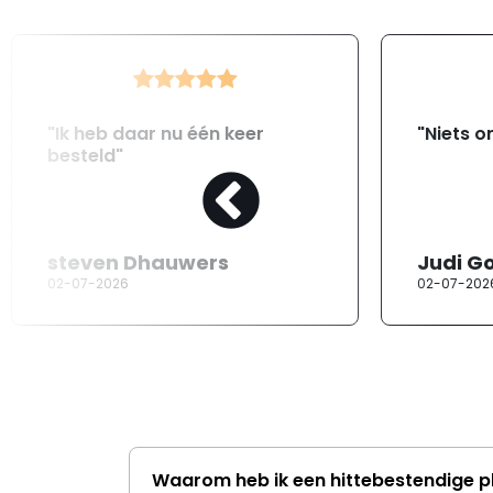
"Ik heb daar nu één keer
"Niets o
besteld"
steven Dhauwers
Judi G
02-07-2026
02-07-202
Waarom heb ik een hittebestendige p