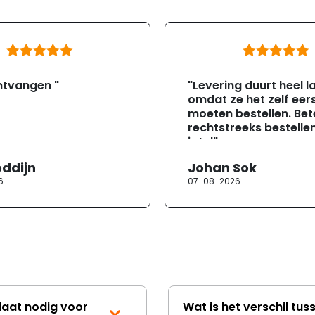
ntvangen "
"Levering duurt heel l
omdat ze het zelf eer
moeten bestellen. Bete
rechtstreeks bestellen
jotul"
oddijn
Johan Sok
6
07-08-2026
laat nodig voor
Wat is het verschil tus