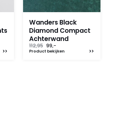
Wanders Black
hts
Diamond Compact
Achterwand
Oorspronkelijke
Huidige
112,95
99,-
prijs
prijs
Product
bekijken
was:
is:
112,95.
99,-.