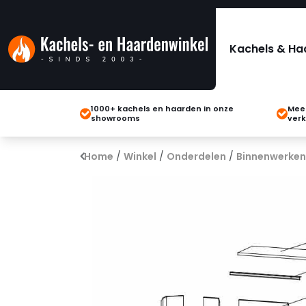
Kachels & Ha
1000+ kachels en haarden in onze
Meer
showrooms
verk
Home
/
Winkel
/
Onderdelen
/
Binnenwerken