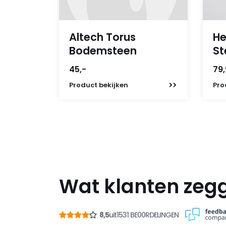
Altech Torus
He
Bodemsteen
St
45,-
79
Product
bekijken
Pro
Wat klanten zeg
8,5
uit
1531 BE00RDELINGEN