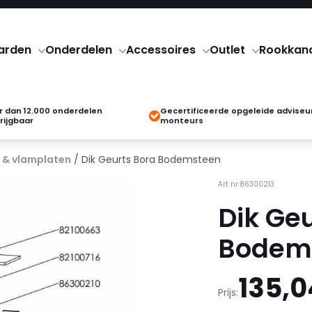
arden
Onderdelen
Accessoires
Outlet
Rookkan
 dan 12.000 onderdelen
Gecertificeerde opgeleide adviseu
rijgbaar
monteurs
 & vlamplaten
/ Dik Geurts Bora Bodemsteen
Art nr:86300213
Dik Ge
Bodem
135,0
Prijs: