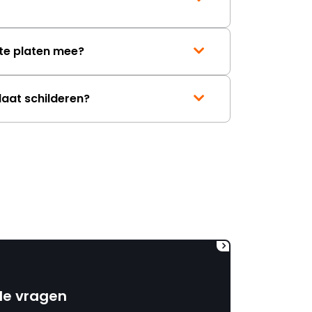
mag ontvangen."
te platen mee?
laat schilderen?
de vragen