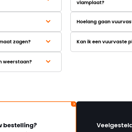
vlamplaat?
Hoelang gaan vuurvas
p maat zagen?
Kan ik een vuurvaste p
en weerstaan?
w bestelling?
Veelgestel