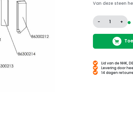
Van deze steen he
-
1
+
Toe
Lid van de NHK, D
Levering door hee
14 dagen retourr