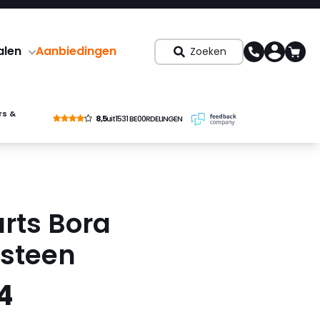
alen
Aanbiedingen
Zoeken
rs &
8,5
uit
1531 BE00RDELINGEN
urts Bora
steen
4