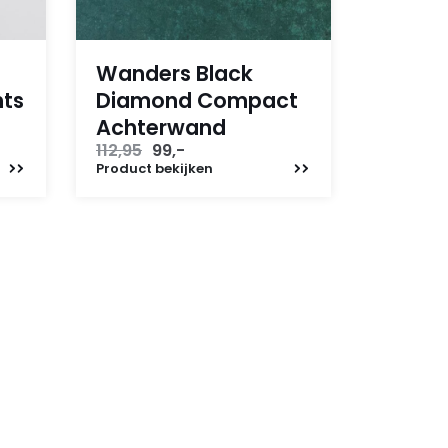
Wanders Black
hts
Diamond Compact
Achterwand
Oorspronkelijke
Huidige
112,95
99,-
prijs
prijs
Product
bekijken
was:
is:
112,95.
99,-.