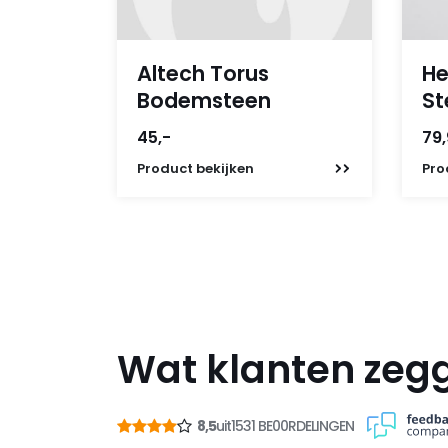
Altech Torus
He
Bodemsteen
St
45,-
79
Product
bekijken
Pro
Wat klanten zeg
8,5
uit
1531 BE00RDELINGEN