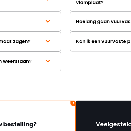
vlamplaat?
Hoelang gaan vuurvas
p maat zagen?
Kan ik een vuurvaste p
en weerstaan?
w bestelling?
Veelgestel