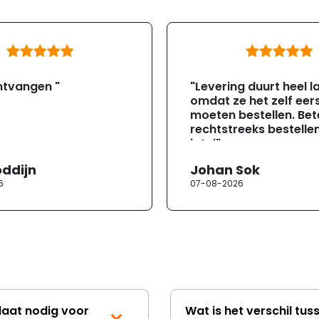
ntvangen "
"Levering duurt heel l
omdat ze het zelf eer
moeten bestellen. Bete
rechtstreeks bestellen
jotul"
oddijn
Johan Sok
6
07-08-2026
laat nodig voor
Wat is het verschil tus