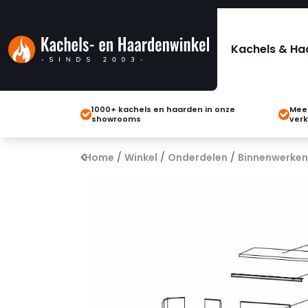
Kachels & Ha
1000+ kachels en haarden in onze
Meer
showrooms
verk
Home
/
Winkel
/
Onderdelen
/
Binnenwerken