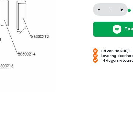
-
1
+
Toe
Lid van de NHK, D
Levering door hee
14 dagen retourr