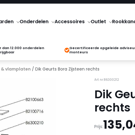
arden
Onderdelen
Accessoires
Outlet
Rookkan
 dan 12.000 onderdelen
Gecertificeerde opgeleide adviseu
rijgbaar
monteurs
 & vlamplaten
/ Dik Geurts Bora Zijsteen rechts
Art nr:86300212
Dik Geu
rechts
135,0
Prijs: