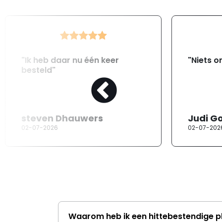
"Ik heb daar nu één keer
"Niets o
besteld"
steven Dhauwers
Judi G
02-07-2026
02-07-202
Waarom heb ik een hittebestendige p