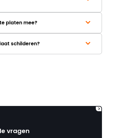
mag ontvangen."
te platen mee?
laat schilderen?
de vragen