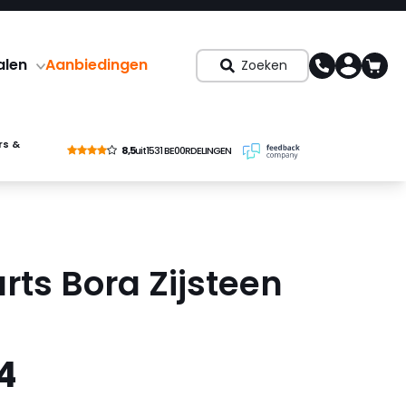
alen
Aanbiedingen
Zoeken
rs &
8,5
uit
1531 BE00RDELINGEN
rts Bora Zijsteen
4