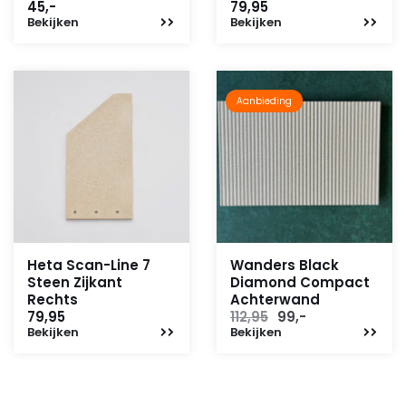
45,-
79,95
Bekijken
Bekijken
Aanbieding
Heta Scan-Line 7
Wanders Black
Steen Zijkant
Diamond Compact
Rechts
Achterwand
Oorspronkelijke
Huidige
79,95
112,95
99,-
Bekijken
Bekijken
prijs
prijs
was:
is:
112,95.
99,-.