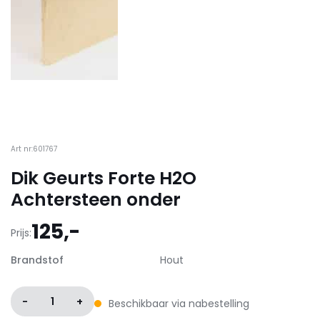
Art nr:601767
Dik Geurts Forte H2O
Achtersteen onder
125,-
Prijs:
Brandstof
Hout
-
1
+
Beschikbaar via nabestelling