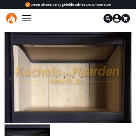
ijgbaar
Gecertificeerde opgeleide adviseurs & monteurs
1000+