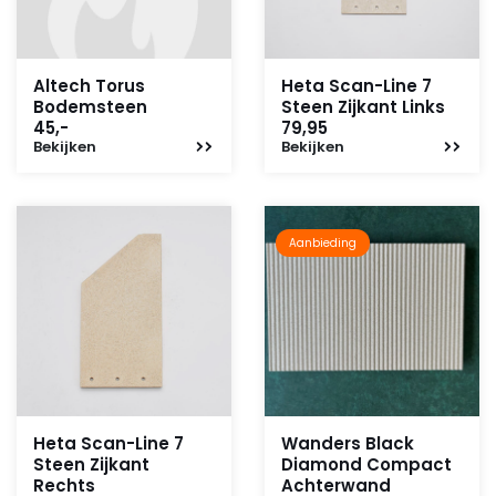
Altech Torus
Heta Scan-Line 7
Bodemsteen
Steen Zijkant Links
45,-
79,95
Bekijken
Bekijken
Aanbieding
Heta Scan-Line 7
Wanders Black
Steen Zijkant
Diamond Compact
Rechts
Achterwand