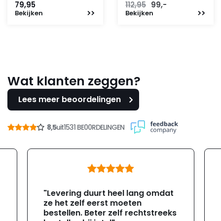
Oorspronkelijke
Huidige
79,95
112,95
99,-
Bekijken
Bekijken
prijs
prijs
was:
is:
112,95.
99,-.
Wat klanten zeggen?
Lees meer beoordelingen
8,5
uit
1531 BE00RDELINGEN
"Levering duurt heel lang omdat
ze het zelf eerst moeten
bestellen. Beter zelf rechtstreeks