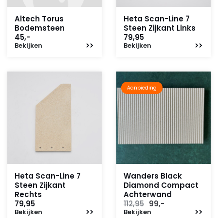
Altech Torus
Heta Scan-Line 7
Bodemsteen
Steen Zijkant Links
45,-
79,95
Bekijken
Bekijken
Aanbieding
Heta Scan-Line 7
Wanders Black
Steen Zijkant
Diamond Compact
Rechts
Achterwand
Oorspronkelijke
Huidige
79,95
112,95
99,-
Bekijken
Bekijken
prijs
prijs