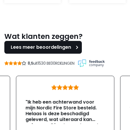
was:
is:
112,95.
99,-.
Wat klanten zeggen?
Lees meer beoordelingen
8,5
uit
1530 BE00RDELINGEN
"Ik heb een achterwand voor
mijn Nordic Fire Store besteld.
Helaas is deze beschadigd
geleverd, wat uiteraard kan
gebeuren. Direct na ontvangst