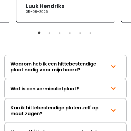
heb ik contact opgenomen met
Luuk Hendriks
de klantenservice. Helaas
05-08-2026
verloopt de communicatie erg
moeizaam; tussen de e-
mailwisselingen zit telkens
ongeveer een week. Hierdoor
duurt de afhandeling onnodig
lang. Ik hoop dat dit spoedig
wordt opgelost en dat ik op
korte termijn een nieuwe,
onbeschadigde achterwand
Waarom heb ik een hittebestendige
mag ontvangen."
plaat nodig voor mijn haard?
Wat is een vermiculietplaat?
Kan ik hittebestendige platen zelf op
maat zagen?