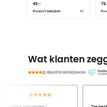
45,-
79
Product
bekijken
Pro
Wat klanten zeg
8,5
uit
1530 BE00RDELINGEN
"Niets ontvangen "
"De best