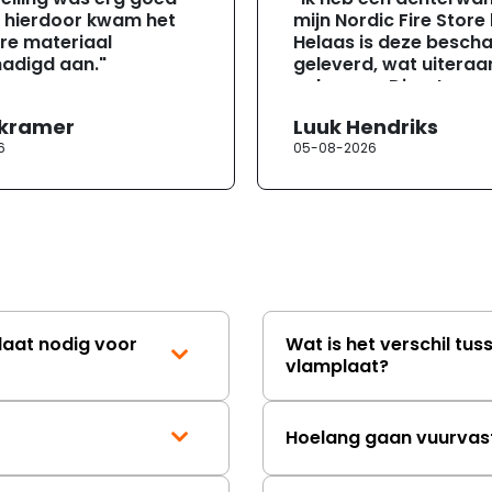
, hierdoor kwam het
mijn Nordic Fire Store
re materiaal
Helaas is deze besch
adigd aan."
geleverd, wat uiteraa
gebeuren. Direct na
ontvangst heb ik con
 kramer
Luuk Hendriks
opgenomen met de
6
05-08-2026
klantenservice. Helaa
verloopt de communi
erg moeizaam; tussen
mailwisselingen zit te
ongeveer een week. H
duurt de afhandeling
lang. Ik hoop dat dit spoedig
wordt opgelost en dat
korte termijn een nie
laat nodig voor
Wat is het verschil tus
onbeschadigde acht
vlamplaat?
mag ontvangen."
Hoelang gaan vuurvas