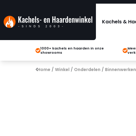
Kachels & Ha
1000+ kachels en haarden in onze
Meer
showrooms
verk
Home
/
Winkel
/
Onderdelen
/
Binnenwerken