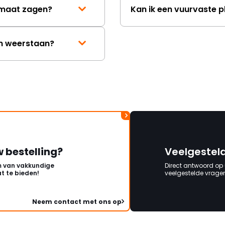
p maat zagen?
Kan ik een vuurvaste p
en weerstaan?
w bestelling?
Veelgestel
 van vakkundige
Direct antwoord op
t te bieden!
veelgestelde vragen 
Neem contact met ons op