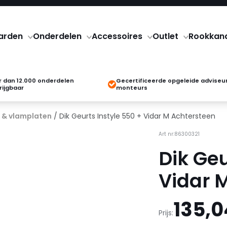
arden
Onderdelen
Accessoires
Outlet
Rookkan
 dan 12.000 onderdelen
Gecertificeerde opgeleide adviseu
rijgbaar
monteurs
 & vlamplaten
/ Dik Geurts Instyle 550 + Vidar M Achtersteen
Art nr:86300321
Dik Geu
Vidar 
135,0
Prijs: