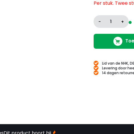
Per stuk. Twee st
-
1
+
Toe
Lid van de NHK, D
Levering door hee
14 dagen retourr
es
Dit product hoort bij