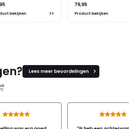
,95
79,95
duct
bekijken
Product
bekijken
gen?
Lees meer beoordelingen
elling was erg goed
"Ik heb een achterwa