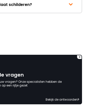
geweest) terwijl er
laat schilderen?
aantoonbare fouten waren
gemaakt bij Kachels en
Haarden. Verantwoording
wordt niet genomen, had
maar (nog) eerder moeten
bestellen (6x gevraagd) en
zelfs ook geen minimale
tegemoetkoming (voor het
gevoel) in de behoorlijk extra
kosten die ik heb moeten
maken. Jammer dat
verantwoording niet
genomen wordt. Ben al
benieuwd naar het antwoord
de vragen
waarin de schuld bij anderen
of mijzelf wordt neergelegd. "
 uw vragen? Onze specialisten hebben de
op een rijtje gezet
Bekijk de antwoorden