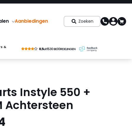
alen
Aanbiedingen
Zoeken
rs &
8,5
uit
1530 BE00RDELINGEN
rts Instyle 550 +
M Achtersteen
4