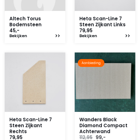
Altech Torus
Heta Scan-Line 7
Bodemsteen
Steen Zijkant Links
45,-
79,95
Bekijken
Bekijken
Aanbieding
Heta Scan-Line 7
Wanders Black
Steen Zijkant
Diamond Compact
Rechts
Achterwand
Oorspronkelijke
Huidige
79,95
112,95
99,-