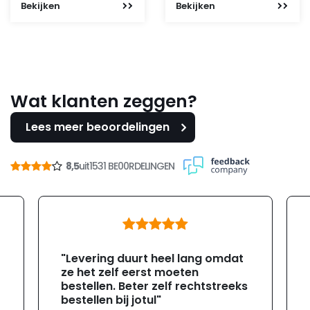
Bekijken
Bekijken
prijs
prijs
was:
is:
112,95.
99,-.
Wat klanten zeggen?
Lees meer beoordelingen
8,5
uit
1531 BE00RDELINGEN
"Levering duurt heel lang omdat
ze het zelf eerst moeten
bestellen. Beter zelf rechtstreeks
bestellen bij jotul"