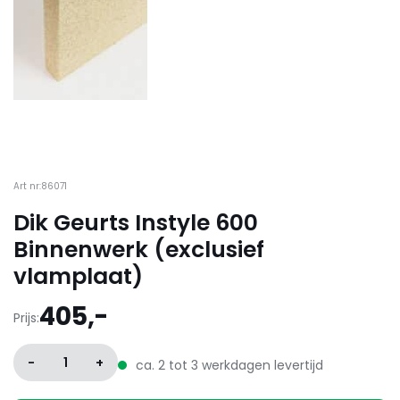
Art nr:86071
Dik Geurts Instyle 600
Binnenwerk (exclusief
vlamplaat)
405,-
Prijs:
-
1
+
ca. 2 tot 3 werkdagen levertijd