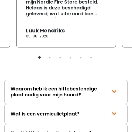
mijn Nordic Fire Store besteld.
Helaas is deze beschadigd
geleverd, wat uiteraard kan
gebeuren. Direct na ontvangst
heb ik contact opgenomen met
Luuk Hendriks
de klantenservice. Helaas
05-08-2026
verloopt de communicatie erg
moeizaam; tussen de e-
mailwisselingen zit telkens
ongeveer een week. Hierdoor
duurt de afhandeling onnodig
lang. Ik hoop dat dit spoedig
wordt opgelost en dat ik op
korte termijn een nieuwe,
onbeschadigde achterwand
Waarom heb ik een hittebestendige
mag ontvangen."
plaat nodig voor mijn haard?
Wat is een vermiculietplaat?