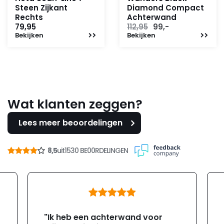
Steen Zijkant
Diamond Compact
Rechts
Achterwand
Oorspronkelijke
Huidige
79,95
112,95
99,-
Bekijken
Bekijken
prijs
prijs
was:
is:
112,95.
99,-.
Wat klanten zeggen?
Lees meer beoordelingen
8,5
uit
1530 BE00RDELINGEN
"Ik heb een achterwand voor