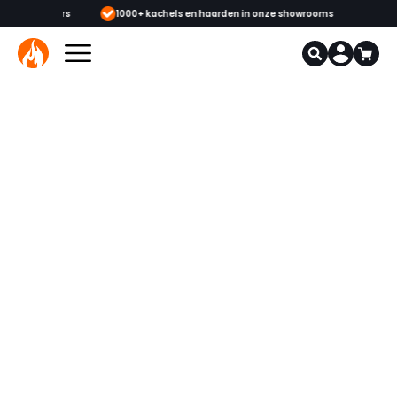
 & monteurs
1000+ kachels en haarden in onze showrooms
Mee