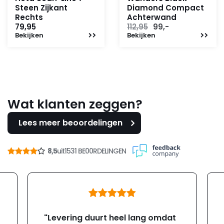
Steen Zijkant
Diamond Compact
Rechts
Achterwand
Oorspronkelijke
Huidige
79,95
112,95
99,-
Bekijken
Bekijken
prijs
prijs
was:
is:
112,95.
99,-.
Wat klanten zeggen?
Lees meer beoordelingen
8,5
uit
1531 BE00RDELINGEN
"Levering duurt heel lang omdat