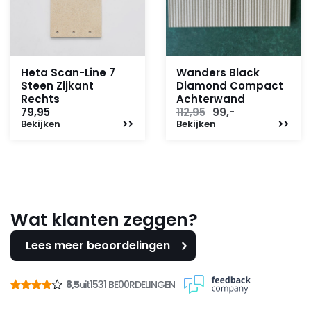
Heta Scan-Line 7
Wanders Black
Steen Zijkant
Diamond Compact
Rechts
Achterwand
Oorspronkelijke
Huidige
79,95
112,95
99,-
Bekijken
Bekijken
prijs
prijs
was:
is:
112,95.
99,-.
Wat klanten zeggen?
Lees meer beoordelingen
8,5
uit
1531 BE00RDELINGEN