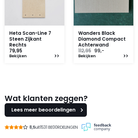
Heta Scan-Line 7
Wanders Black
Steen Zijkant
Diamond Compact
Rechts
Achterwand
Oorspronkelijke
Huidige
79,95
112,95
99,-
Bekijken
Bekijken
prijs
prijs
was:
is:
112,95.
99,-.
Wat klanten zeggen?
Lees meer beoordelingen
8,5
uit
1531 BE00RDELINGEN