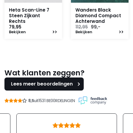
Heta Scan-Line 7
Wanders Black
Steen Zijkant
Diamond Compact
Rechts
Achterwand
Oorspronkelijke
Huidige
79,95
112,95
99,-
Bekijken
Bekijken
prijs
prijs
was:
is:
112,95.
99,-.
Wat klanten zeggen?
Lees meer beoordelingen
8,5
uit
1531 BE00RDELINGEN