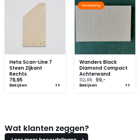
Aanbieding
Heta Scan-Line 7
Wanders Black
Steen Zijkant
Diamond Compact
Rechts
Achterwand
Oorspronkelijke
Huidige
79,95
112,95
99,-
Bekijken
Bekijken
prijs
prijs
was:
is:
112,95.
99,-.
Wat klanten zeggen?
Lees meer beoordelingen