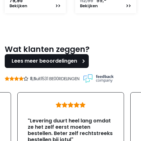
Oorspronkelijke
Huidige
79,95
112,95
99,-
Bekijken
Bekijken
prijs
prijs
was:
is:
112,95.
99,-.
Wat klanten zeggen?
Lees meer beoordelingen
8,5
uit
1531 BE00RDELINGEN
"Levering duurt heel lang omdat
ze het zelf eerst moeten
bestellen. Beter zelf rechtstreeks
bestellen bij jotul"