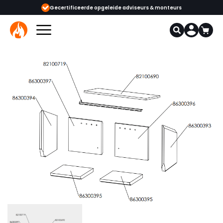
ijgbaar
Gecertificeerde opgeleide adviseurs & monteurs
1000+