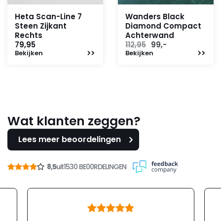
Heta Scan-Line 7
Wanders Black
Steen Zijkant
Diamond Compact
Rechts
Achterwand
Oorspronkelijke
Huidige
79,95
112,95
99,-
Bekijken
Bekijken
prijs
prijs
was:
is:
112,95.
99,-.
Wat klanten zeggen?
Lees meer beoordelingen
8,5
uit
1530 BE00RDELINGEN