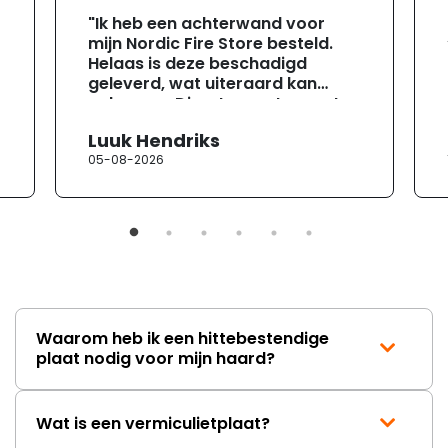
"Ik heb een achterwand voor
mijn Nordic Fire Store besteld.
Helaas is deze beschadigd
geleverd, wat uiteraard kan
gebeuren. Direct na ontvangst
heb ik contact opgenomen met
Luuk Hendriks
de klantenservice. Helaas
05-08-2026
verloopt de communicatie erg
moeizaam; tussen de e-
mailwisselingen zit telkens
ongeveer een week. Hierdoor
duurt de afhandeling onnodig
lang. Ik hoop dat dit spoedig
wordt opgelost en dat ik op
korte termijn een nieuwe,
onbeschadigde achterwand
Waarom heb ik een hittebestendige
mag ontvangen."
plaat nodig voor mijn haard?
Wat is een vermiculietplaat?