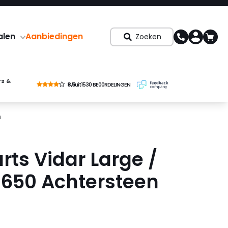
alen
Aanbiedingen
Zoeken
rs &
8,5
uit
1530 BE00RDELINGEN
n
rts Vidar Large /
e 650 Achtersteen