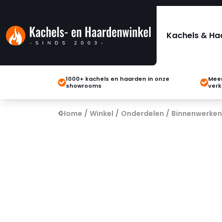
Kachels & Ha
1000+ kachels en haarden in onze
Meer
showrooms
verk
Home
/
Winkel
/
Onderdelen
/
Binnenwerken