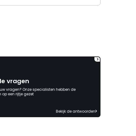
gemaakt bij Kachels en
Haarden. Verantwoording
wordt niet genomen, had
maar (nog) eerder moeten
bestellen (6x gevraagd) en
zelfs ook geen minimale
tegemoetkoming (voor het
gevoel) in de behoorlijk extra
kosten die ik heb moeten
maken. Jammer dat
verantwoording niet
genomen wordt. Ben al
benieuwd naar het antwoord
de vragen
waarin de schuld bij anderen
of mijzelf wordt neergelegd. "
 uw vragen? Onze specialisten hebben de
op een rijtje gezet
Bekijk de antwoorden