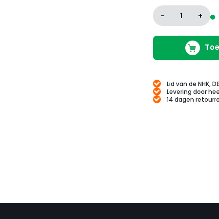
-
1
+
Toe
Lid van de NHK, D
Levering door hee
14 dagen retourr