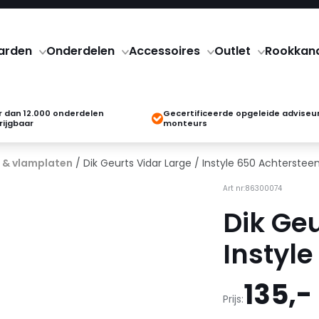
arden
Onderdelen
Accessoires
Outlet
Rookkan
 dan 12.000 onderdelen
Gecertificeerde opgeleide adviseu
rijgbaar
monteurs
 & vlamplaten
/ Dik Geurts Vidar Large / Instyle 650 Achterstee
Art nr:86300074
Dik Geu
Instyl
135,-
Prijs: