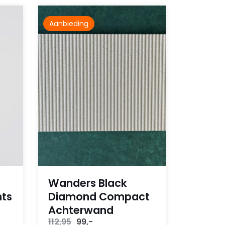
Aanbieding
Wanders Black
hts
Diamond Compact
Achterwand
Oorspronkelijke
Huidige
112,95
99,-