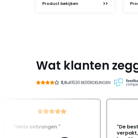
Product
bekijken
Pro
Wat klanten zeg
8,5
uit
1530 BE00RDELINGEN
"Niets ontvangen "
"De best
verpakt