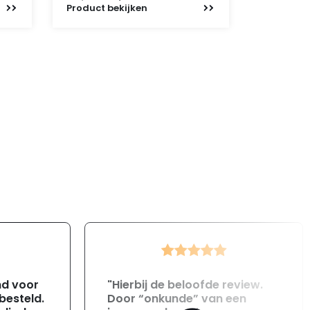
prijs
prijs
Product
bekijken
was:
is:
112,95.
99,-.
nd voor
"Hierbij de beloofde review.
 besteld.
Door “onkunde” van een