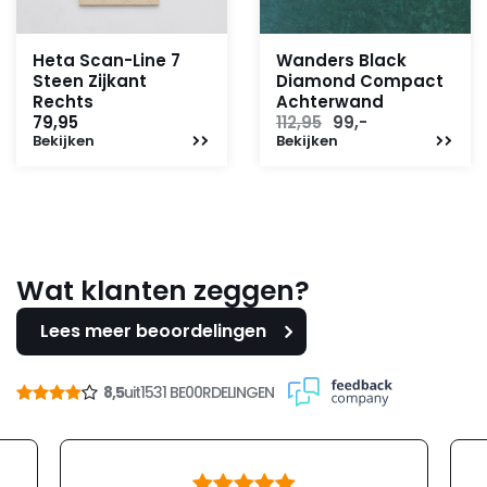
Heta Scan-Line 7
Wanders Black
Steen Zijkant
Diamond Compact
Rechts
Achterwand
Oorspronkelijke
Huidige
79,95
112,95
99,-
Bekijken
Bekijken
prijs
prijs
was:
is:
112,95.
99,-.
Wat klanten zeggen?
Lees meer beoordelingen
8,5
uit
1531 BE00RDELINGEN