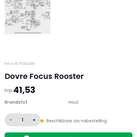
Art nr:70.77202.000
Dovre Focus Rooster
41,53
Prijs:
Brandstof
Hout
-
1
+
Beschikbaar via nabestelling