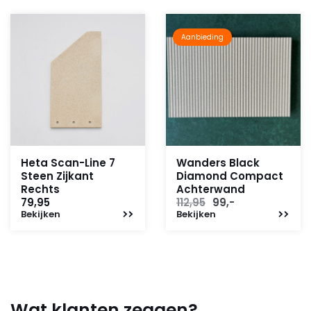
Aanbieding
Heta Scan-Line 7
Wanders Black
Steen Zijkant
Diamond Compact
Rechts
Achterwand
Oorspronkelijke
Huidige
79,95
112,95
99,-
Bekijken
Bekijken
prijs
prijs
was:
is:
112,95.
99,-.
Wat klanten zeggen?