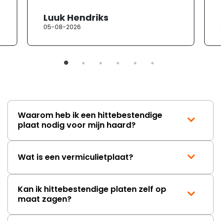
heb ik contact opgenomen met
Luuk Hendriks
de klantenservice. Helaas
05-08-2026
verloopt de communicatie erg
moeizaam; tussen de e-
mailwisselingen zit telkens
ongeveer een week. Hierdoor
duurt de afhandeling onnodig
lang. Ik hoop dat dit spoedig
wordt opgelost en dat ik op
korte termijn een nieuwe,
onbeschadigde achterwand
Waarom heb ik een hittebestendige
mag ontvangen."
plaat nodig voor mijn haard?
Wat is een vermiculietplaat?
Kan ik hittebestendige platen zelf op
maat zagen?