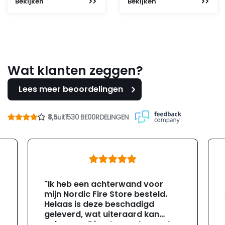
Bekijken
Bekijken
prijs
prijs
was:
is:
112,95.
99,-.
Wat klanten zeggen?
Lees meer beoordelingen
8,5
uit
1530 BE00RDELINGEN
"Ik heb een achterwand voor
mijn Nordic Fire Store besteld.
Helaas is deze beschadigd
geleverd, wat uiteraard kan
gebeuren. Direct na ontvangst