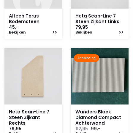
Altech Torus
Heta Scan-Line 7
Bodemsteen
Steen Zijkant Links
45,-
79,95
Bekijken
Bekijken
Aanbieding
Heta Scan-Line 7
Wanders Black
Steen Zijkant
Diamond Compact
Rechts
Achterwand
Oorspronkelijke
Huidige
79,95
112,95
99,-