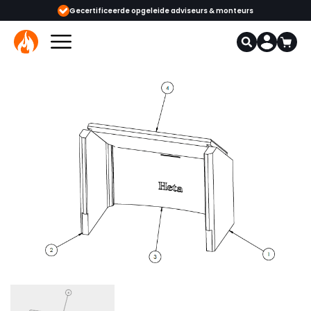
Gecertificeerde opgeleide adviseurs & monteurs
1000+ kachels en haar