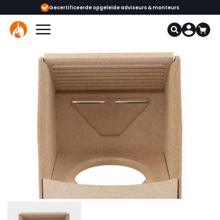
ijgbaar
Gecertificeerde opgeleide adviseurs & monteurs
1000+