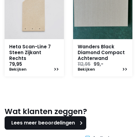
Heta Scan-Line 7
Wanders Black
Steen Zijkant
Diamond Compact
Rechts
Achterwand
Oorspronkelijke
Huidige
79,95
112,95
99,-
Bekijken
Bekijken
prijs
prijs
was:
is:
112,95.
99,-.
Wat klanten zeggen?
Lees meer beoordelingen