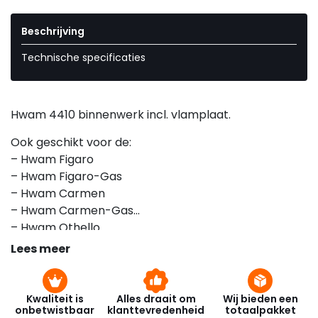
Beschrijving
Technische specificaties
Hwam 4410 binnenwerk incl. vlamplaat.
Ook geschikt voor de:
– Hwam Figaro
– Hwam Figaro-Gas
– Hwam Carmen
– Hwam Carmen-Gas
– Hwam Othello
– Hwam I20/80
Lees meer
Kwaliteit is
Alles draait om
Wij bieden een
onbetwistbaar
klanttevredenheid
totaalpakket