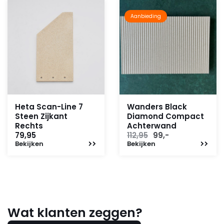
Aanbieding
Heta Scan-Line 7
Wanders Black
Steen Zijkant
Diamond Compact
Rechts
Achterwand
Oorspronkelijke
Huidige
79,95
112,95
99,-
Bekijken
Bekijken
prijs
prijs
was:
is:
112,95.
99,-.
Wat klanten zeggen?