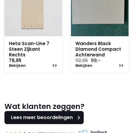
Heta Scan-Line 7
Wanders Black
Steen Zijkant
Diamond Compact
Rechts
Achterwand
Oorspronkelijke
Huidige
79,95
112,95
99,-
Bekijken
Bekijken
prijs
prijs
was:
is:
112,95.
99,-.
Wat klanten zeggen?
Lees meer beoordelingen