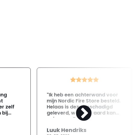
ang
"Ik heb een achterwand voor
st
mijn Nordic Fire Store besteld.
r zelf
Helaas is deze beschadigd
 bij
geleverd, wat uiteraard kan
gebeuren. Direct na
ontvangst heb ik contact
Luuk Hendriks
opgenomen met de