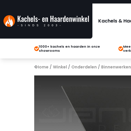
Kachels & Ha
1000+ kachels en haarden in onze
Meer
showrooms
verk
Home
/
Winkel
/
Onderdelen
/
Binnenwerken