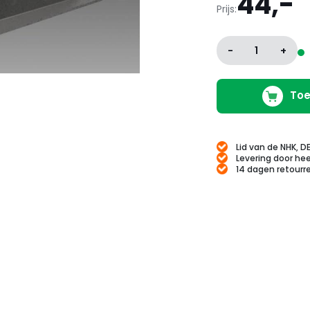
44,-
Prijs:
-
1
+
Toe
Lid van de NHK, D
Levering door hee
14 dagen retourr