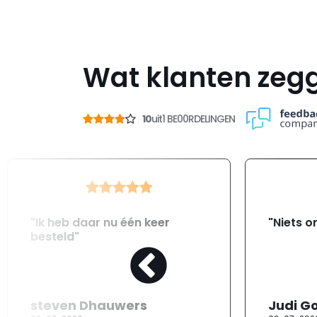
Wat klanten zeg
10
uit
1 BE00RDELINGEN
"Ik heb daar nu één keer
"Niets o
besteld"
steven Dhauwers
Judi G