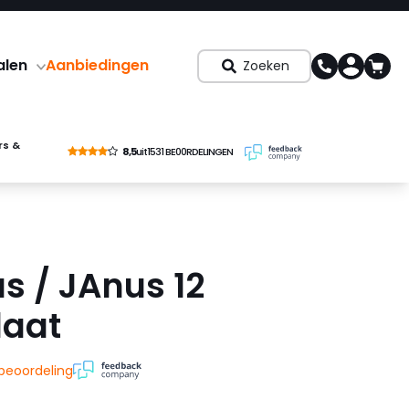
alen
Aanbiedingen
Zoeken
rs &
8,5
uit
1531 BE00RDELINGEN
s / JAnus 12
aat
 beoordeling