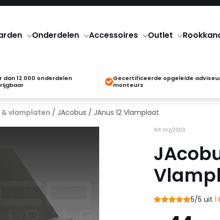
arden
Onderdelen
Accessoires
Outlet
Rookkan
 dan 12.000 onderdelen
Gecertificeerde opgeleide adviseu
rijgbaar
monteurs
 & vlamplaten
/ JAcobus / JAnus 12 Vlamplaat
Art nr:jj2003
JAcobu
Vlampl
5/5 uit
1