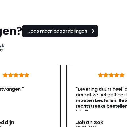
gen?
Lees meer beoordelingen
ntvangen "
"Levering duurt heel l
omdat ze het zelf eer
moeten bestellen. Bete
rechtstreeks bestellen
jotul"
oddijn
Johan Sok