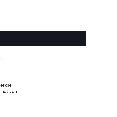
s
werkse
 het van