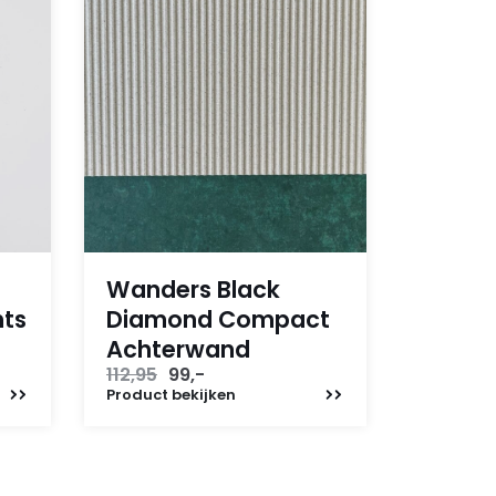
Wanders Black
hts
Diamond Compact
Achterwand
Oorspronkelijke
Huidige
112,95
99,-
prijs
prijs
Product
bekijken
was:
is:
112,95.
99,-.