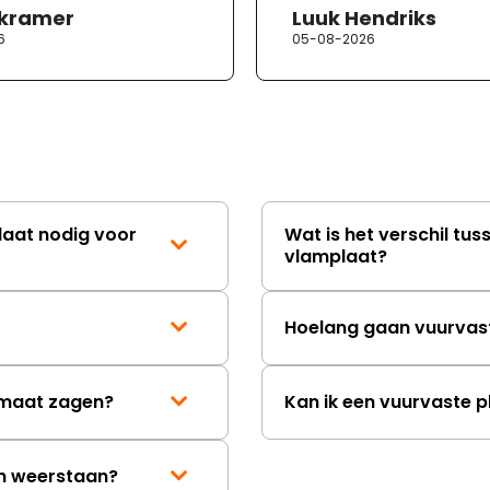
 kramer
Luuk Hendriks
opgenomen met de
6
05-08-2026
klantenservice. Helaa
verloopt de communi
erg moeizaam; tussen
mailwisselingen zit te
ongeveer een week. H
duurt de afhandeling
lang. Ik hoop dat dit spoedig
wordt opgelost en dat
korte termijn een nie
laat nodig voor
Wat is het verschil tus
onbeschadigde acht
vlamplaat?
mag ontvangen."
Hoelang gaan vuurvas
p maat zagen?
Kan ik een vuurvaste p
en weerstaan?