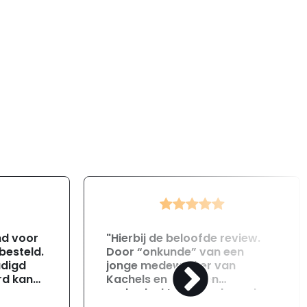
nd voor
"Hierbij de beloofde review.
 besteld.
Door “onkunde” van een
adigd
jonge medewerker van
rd kan
Kachels en Haarden
onderdeel te laat geleverd
tact
ondanks 6 keer gevraagd te