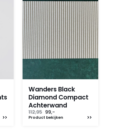
Wanders Black
hts
Diamond Compact
Achterwand
Oorspronkelijke
Huidige
112,95
99,-
prijs
prijs
Product
bekijken
was:
is:
112,95.
99,-.