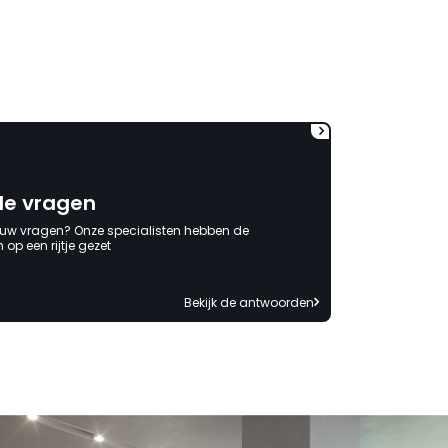
maar (nog) eerder moeten
bestellen (6x gevraagd) en
zelfs ook geen minimale
tegemoetkoming (voor het
gevoel) in de behoorlijk extra
kosten die ik heb moeten
maken. Jammer dat
verantwoording niet
genomen wordt. Ben al
benieuwd naar het antwoord
de vragen
waarin de schuld bij anderen
of mijzelf wordt neergelegd. "
 uw vragen? Onze specialisten hebben de
op een rijtje gezet
Bekijk de antwoorden