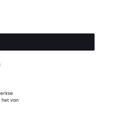
s
werkse
 het van