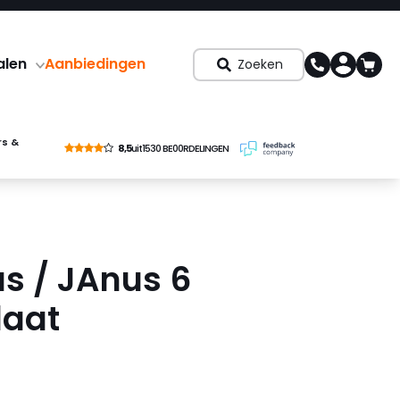
alen
Aanbiedingen
Zoeken
rs &
8,5
uit
1530 BE00RDELINGEN
s / JAnus 6
aat