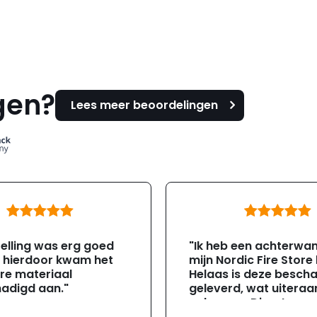
gen?
Lees meer beoordelingen
elling was erg goed
"Ik heb een achterwa
, hierdoor kwam het
mijn Nordic Fire Store
re materiaal
Helaas is deze besch
adigd aan."
geleverd, wat uiteraa
gebeuren. Direct na
ontvangst heb ik con