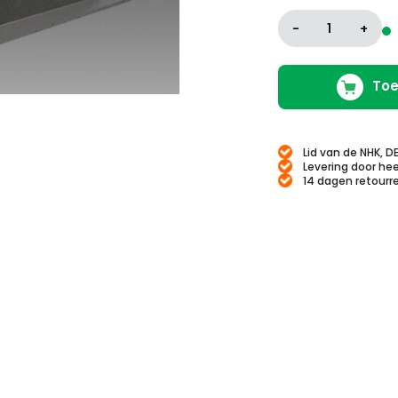
-
1
+
Toe
Lid van de NHK, D
Levering door hee
14 dagen retourr