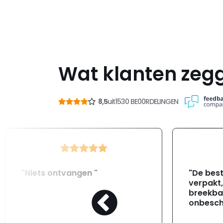
Wat klanten zeg
8,5
uit
1530 BE00RDELINGEN
"Niets ontvangen "
"De best
verpakt
breekba
onbesch