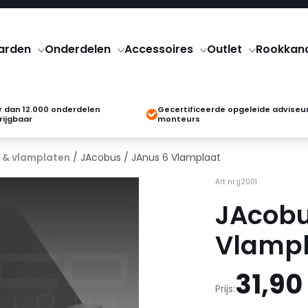
arden
Onderdelen
Accessoires
Outlet
Rookkan
 dan 12.000 onderdelen
Gecertificeerde opgeleide adviseu
rijgbaar
monteurs
 & vlamplaten
/ JAcobus / JAnus 6 Vlamplaat
Art nr:jj2001
JAcobu
Vlampl
31,90
Prijs: