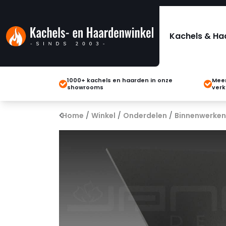
Kachels & Ha
1000+ kachels en haarden in onze
Meer
showrooms
verk
Home
/
Winkel
/
Onderdelen
/
Binnenwerken