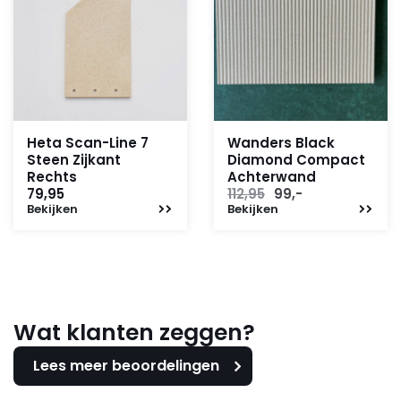
Heta Scan-Line 7
Wanders Black
Steen Zijkant
Diamond Compact
Rechts
Achterwand
Oorspronkelijke
Huidige
79,95
112,95
99,-
Bekijken
Bekijken
prijs
prijs
was:
is:
112,95.
99,-.
Wat klanten zeggen?
Lees meer beoordelingen