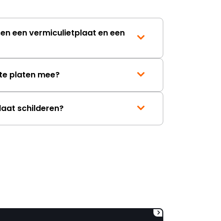
lang. Ik hoop dat dit spoedig
wordt opgelost en dat ik op
korte termijn een nieuwe,
sen een vermiculietplaat en een
onbeschadigde achterwand
mag ontvangen."
te platen mee?
laat schilderen?