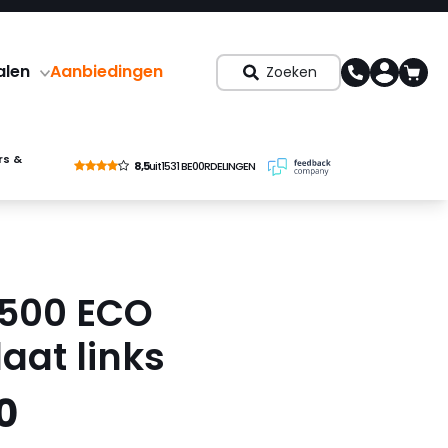
alen
Aanbiedingen
Zoeken
rs &
8,5
uit
1531 BE00RDELINGEN
 500 ECO
aat links
0