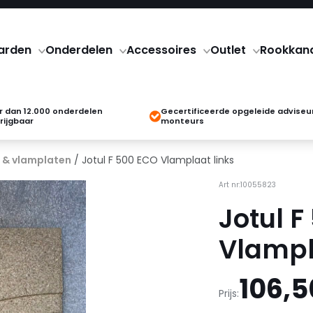
arden
Onderdelen
Accessoires
Outlet
Rookkan
 dan 12.000 onderdelen
Gecertificeerde opgeleide adviseu
rijgbaar
monteurs
 & vlamplaten
/ Jotul F 500 ECO Vlamplaat links
Art nr:10055823
Jotul F
Vlampl
106,5
Prijs: