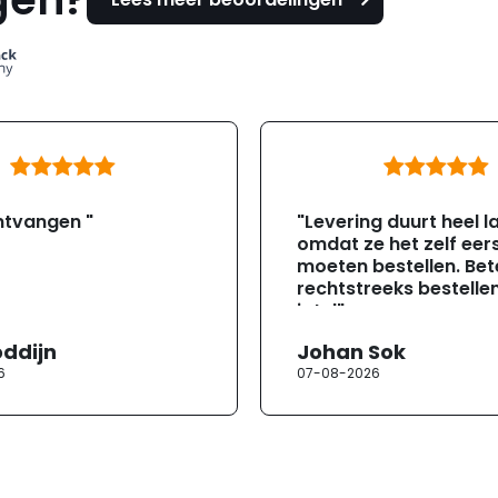
ntvangen "
"Levering duurt heel l
omdat ze het zelf eer
moeten bestellen. Bete
rechtstreeks bestellen
jotul"
oddijn
Johan Sok
6
07-08-2026