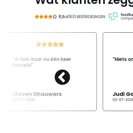
8,5
uit
1531 BE00RDELINGEN
"Ik heb daar nu één keer
"Niets o
besteld"
steven Dhauwers
Judi G
02-07-2026
02-07-202