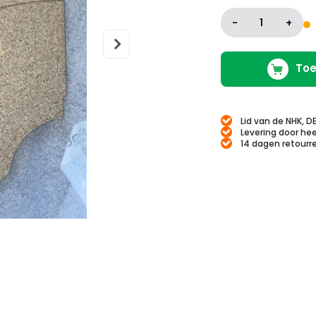
-
1
+
Toe
Lid van de NHK, D
Levering door hee
14 dagen retourr