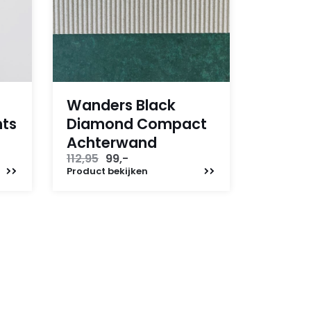
Wanders Black
hts
Diamond Compact
Achterwand
Oorspronkelijke
Huidige
112,95
99,-
prijs
prijs
Product
bekijken
was:
is:
112,95.
99,-.