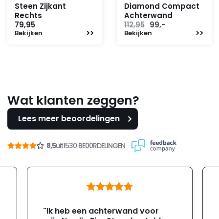
Steen Zijkant
Diamond Compact
Rechts
Achterwand
Oorspronkelijke
Huidige
79,95
112,95
99,-
Bekijken
Bekijken
prijs
prijs
was:
is:
112,95.
99,-.
Wat klanten zeggen?
Lees meer beoordelingen
8,5
uit
1530 BE00RDELINGEN
"Ik heb een achterwand voor