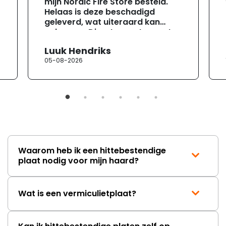
mijn Nordic Fire Store besteld.
Helaas is deze beschadigd
geleverd, wat uiteraard kan
gebeuren. Direct na ontvangst
heb ik contact opgenomen met
Luuk Hendriks
de klantenservice. Helaas
05-08-2026
verloopt de communicatie erg
moeizaam; tussen de e-
mailwisselingen zit telkens
ongeveer een week. Hierdoor
duurt de afhandeling onnodig
lang. Ik hoop dat dit spoedig
wordt opgelost en dat ik op
korte termijn een nieuwe,
onbeschadigde achterwand
Waarom heb ik een hittebestendige
mag ontvangen."
plaat nodig voor mijn haard?
Wat is een vermiculietplaat?