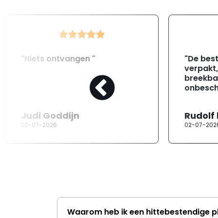
"Niets ontvangen "
"De best
verpakt
breekba
onbesch
Judi Goddijn
Rudolf
02-07-2026
02-07-202
Waarom heb ik een hittebestendige p