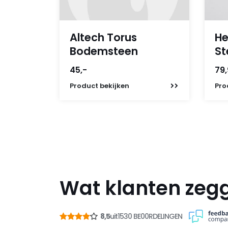
Altech Torus
He
Bodemsteen
St
45,-
79
Product
bekijken
Pro
Wat klanten zeg
8,5
uit
1530 BE00RDELINGEN