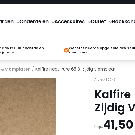
arden
Onderdelen
Accessoires
Outlet
Rookkan
 dan 12.000 onderdelen
Gecertificeerde opgeleide adviseu
rijgbaar
monteurs
 & vlamplaten
/ Kalfire Heat Pure 65 3-Zijdig Vlamplaat
Art nr:450049
Kalfire
Zijdig
41,50
Prijs: