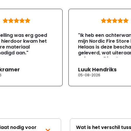
elling was erg goed
"Ik heb een achterwa
, hierdoor kwam het
mijn Nordic Fire Store
re materiaal
Helaas is deze besch
adigd aan."
geleverd, wat uiteraa
gebeuren. Direct na
ontvangst heb ik con
 kramer
Luuk Hendriks
opgenomen met de
6
05-08-2026
klantenservice. Helaa
verloopt de communi
erg moeizaam; tussen
mailwisselingen zit te
ongeveer een week. H
duurt de afhandeling
lang. Ik hoop dat dit spoedig
wordt opgelost en dat
korte termijn een nie
laat nodig voor
Wat is het verschil tus
onbeschadigde acht