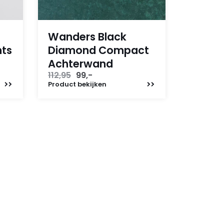
Wanders Black
hts
Diamond Compact
Achterwand
Oorspronkelijke
Huidige
112,95
99,-
prijs
prijs
Product
bekijken
was:
is:
112,95.
99,-.