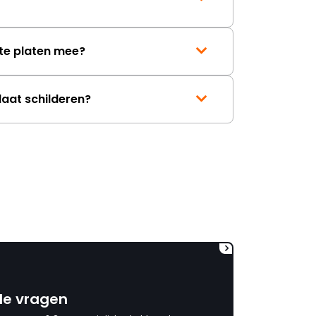
bestellen. Aannemer welke
dus net 1 dag weg was moest
terug komen om gat op maat
te platen mee?
te boren hetgeen onnodige
extra kosten met zich mee
bracht (net 3 dagen bezig
geweest) terwijl er
laat schilderen?
aantoonbare fouten waren
gemaakt bij Kachels en
Haarden. Verantwoording
wordt niet genomen, had
maar (nog) eerder moeten
bestellen (6x gevraagd) en
zelfs ook geen minimale
tegemoetkoming (voor het
gevoel) in de behoorlijk extra
kosten die ik heb moeten
maken. Jammer dat
verantwoording niet
genomen wordt. Ben al
benieuwd naar het antwoord
de vragen
waarin de schuld bij anderen