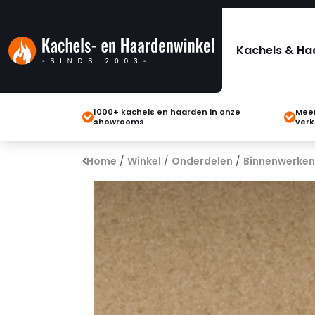
Kachels & Ha
1000+ kachels en haarden in onze
Meer
showrooms
verk
Home
/
Winkel
/
Onderdelen
/
Binnenwerken