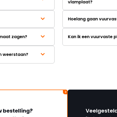
vlamplaat?
mag ontvangen."
Hoelang gaan vuurvas
p maat zagen?
Kan ik een vuurvaste p
en weerstaan?
w bestelling?
Veelgestel