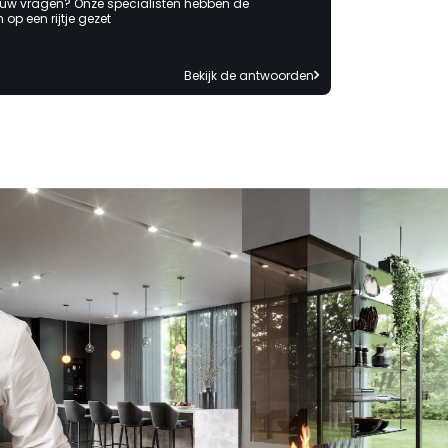
of mijzelf wordt neergelegd. "
 uw vragen? Onze specialisten hebben de
op een rijtje gezet
Bekijk de antwoorden