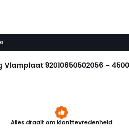
es
jdig Vlamplaat 92010650502056 – 450
Alles draait om klanttevredenheid