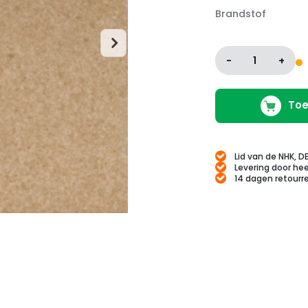
Brandstof
-
1
+
Toe
Lid van de NHK, D
Levering door hee
14 dagen retourr