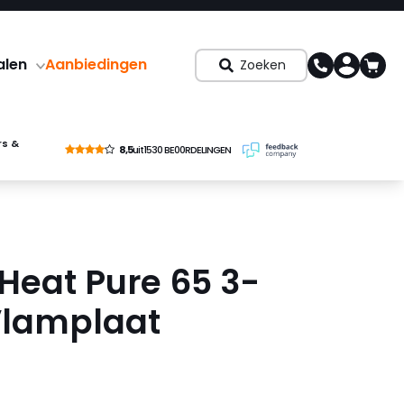
alen
Aanbiedingen
Zoeken
rs &
8,5
uit
1530 BE00RDELINGEN
 Heat Pure 65 3-
 Vlamplaat