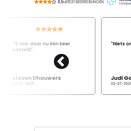
8,5
uit
1531 BE00RDELINGEN
"Ik heb daar nu één keer
"Niets o
besteld"
steven Dhauwers
Judi G
02-07-2026
02-07-202