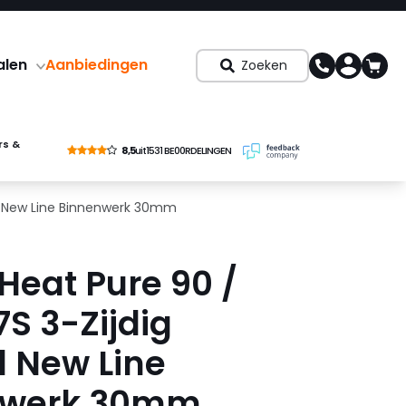
alen
Aanbiedingen
Zoeken
rs &
8,5
uit
1531 BE00RDELINGEN
ol New Line Binnenwerk 30mm
 Heat Pure 90 /
S 3-Zijdig
 New Line
nwerk 30mm