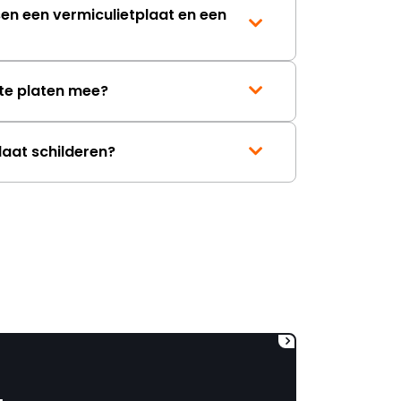
korte termijn een nieuwe,
sen een vermiculietplaat en een
onbeschadigde achterwand
mag ontvangen."
te platen mee?
laat schilderen?