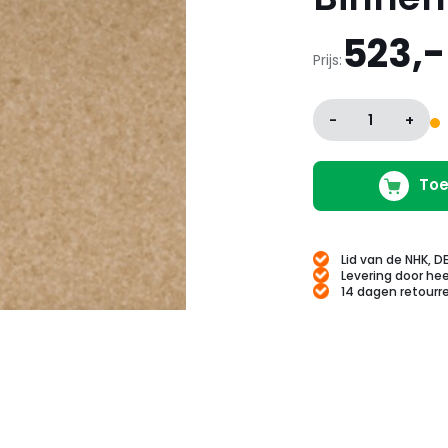
523,-
Prijs:
-
1
+
Toe
Lid van de NHK, D
Levering door hee
14 dagen retourr