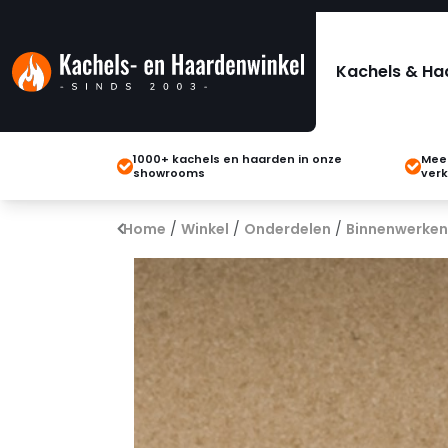
Kachels & Ha
1000+ kachels en haarden in onze
Meer
showrooms
verk
Home
/
Winkel
/
Onderdelen
/
Binnenwerken