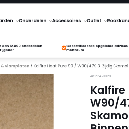
arden
Onderdelen
Accessoires
Outlet
Rookkan
 dan 12.000 onderdelen
Gecertificeerde opgeleide adviseu
rijgbaar
monteurs
 & vlamplaten
/ Kalfire Heat Pure 90 / W90/47S 3-Zijdig Skam
Art nr:450029
Kalfire
W90/47
Skamol
Binne