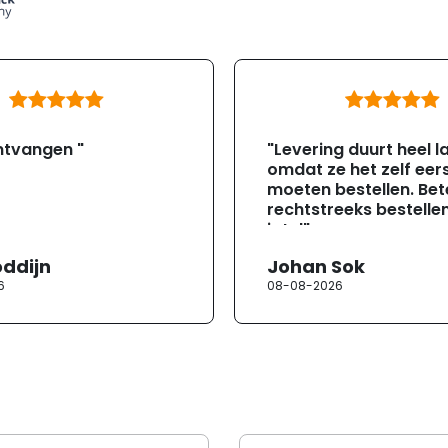
ntvangen "
"Levering duurt heel l
omdat ze het zelf eer
moeten bestellen. Bete
rechtstreeks bestellen
jotul"
oddijn
Johan Sok
6
08-08-2026