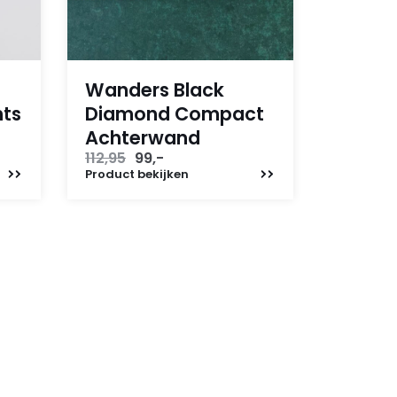
Wanders Black
hts
Diamond Compact
Achterwand
Oorspronkelijke
Huidige
112,95
99,-
prijs
prijs
Product
bekijken
was:
is:
112,95.
99,-.