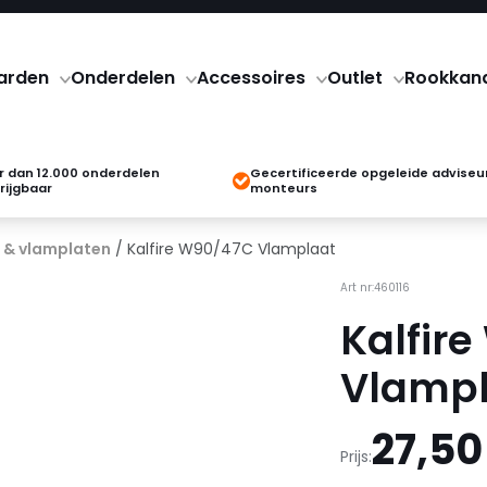
arden
Onderdelen
Accessoires
Outlet
Rookkan
 dan 12.000 onderdelen
Gecertificeerde opgeleide adviseu
rijgbaar
monteurs
 & vlamplaten
/ Kalfire W90/47C Vlamplaat
Art nr:460116
Kalfir
Vlampl
27,50
Prijs: