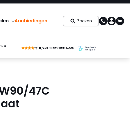
alen
Aanbiedingen
Zoeken
rs &
8,5
uit
1531 BE00RDELINGEN
e W90/47C
aat