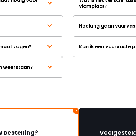
laat nodig voor
Wat is het verschil tus
vlamplaat?
Hoelang gaan vuurvas
p maat zagen?
Kan ik een vuurvaste p
en weerstaan?
w bestelling?
Veelgestel