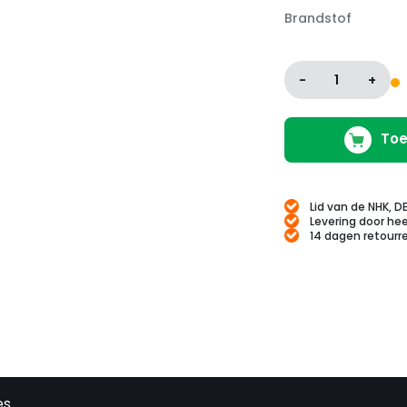
Brandstof
-
1
+
Toe
Lid van de NHK, D
Levering door hee
14 dagen retourr
es