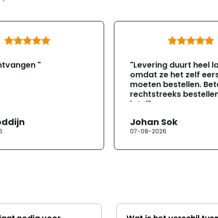
ntvangen "
"Levering duurt heel l
omdat ze het zelf eer
moeten bestellen. Bete
rechtstreeks bestellen
jotul"
oddijn
Johan Sok
6
07-08-2026