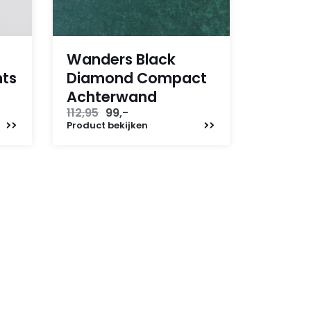
Wanders Black
hts
Diamond Compact
Achterwand
Oorspronkelijke
Huidige
112,95
99,-
prijs
prijs
Product
bekijken
was:
is:
112,95.
99,-.