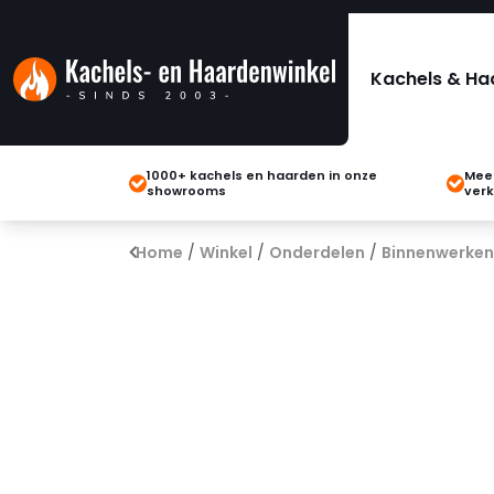
Kachels & Ha
1000+ kachels en haarden in onze
Meer
showrooms
verk
Home
/
Winkel
/
Onderdelen
/
Binnenwerken