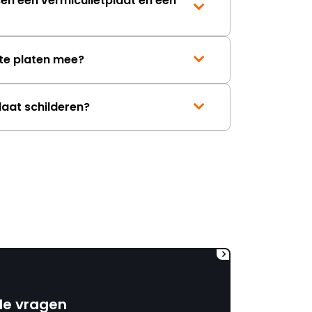
sen een vermiculietplaat en een
onbeschadigde achterwand
mag ontvangen."
te platen mee?
laat schilderen?
de vragen