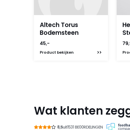
Altech Torus
He
Bodemsteen
St
45,-
79
Product
bekijken
Pro
Wat klanten zeg
8,5
uit
1531 BE00RDELINGEN