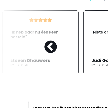
"Ik heb daar nu één keer
"Niets o
besteld"
steven Dhauwers
Judi G
02-07-2026
02-07-202